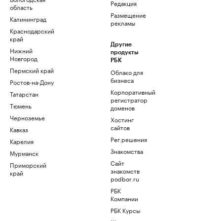
Редакция
область
Размещение
Калининград
рекламы
Краснодарский
край
Другие
Нижний
продукты
Новгород
РБК
Пермский край
Облако для
бизнеса
Ростов-на-Дону
Корпоративный
Татарстан
регистратор
Тюмень
доменов
Черноземье
Хостинг
сайтов
Кавказ
Рег.решения
Карелия
Знакомства
Мурманск
Сайт
Приморский
знакомств
край
podbor.ru
РБК
Компании
РБК Курсы