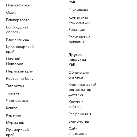
РБК
Новосибирск
О компании
Омск
Контактная
Башкортостан
информация
Вологодская
Редакция
область
Размещение
Калининград
рекламы
Краснодарский
край
Другие
Нижний
продукты
Новгород
РБК
Пермский край
Облако для
бизнеса
Ростов-на-Дону
Корпоративный
Татарстан
регистратор
Тюмень
доменов
Черноземье
Хостинг
сайтов
Кавказ
Рег.решения
Карелия
Знакомства
Мурманск
Сайт
Приморский
знакомств
край