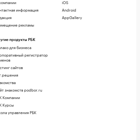
компании
iOS
нтактная информация
Android
дакция
AppGallery
змещение рекламы
угие продукты РБК
лако для бизнеса
рпоративный регистратор
менов
стинг сайтов
г.решения
акомства
йт знакомств podbor.ru
К Компании
К Курсы
ола управления РБК