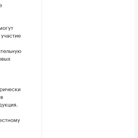
е
могут
 участие
ительную
овых
орически
 в
дукция.
местному