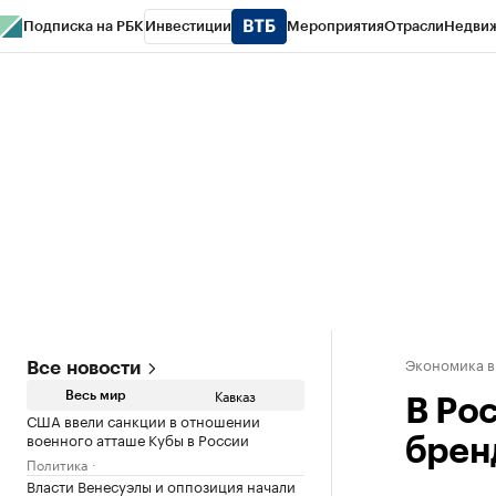
Подписка на РБК
Инвестиции
Мероприятия
Отрасли
Недви
РБК Life
Тренды
Визионеры
Национальные проекты
Город
Стиль
Кр
Конференции СПб
Спецпроекты
Проверка контрагентов
Политика
Экономика в
Все новости
Кавказ
Весь мир
В Ро
США ввели санкции в отношении
военного атташе Кубы в России
брен
Политика
Власти Венесуэлы и оппозиция начали