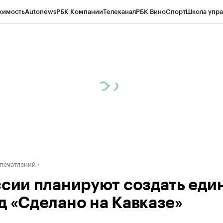
жимость
Autonews
РБК Компании
Телеканал
РБК Вино
Спорт
Школа упра
ипто
РБК Бизнес-среда
Дискуссионный клуб
Исследования
Кредитные 
Экономика
Бизнес
Технологии и медиа
Финансы
Рынок наличной валю
печатлений
ссии планируют создать еди
д «Сделано на Кавказе»