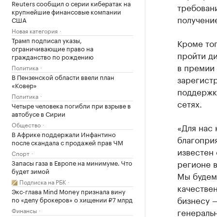
Reuters сообщил о серии кибератак на
требован
крупнейшие финансовые компании
получение
США
Новая категория
Трамп подписал указы,
Кроме тог
ограничивающие право на
пройти д
гражданство по рождению
в премии 
Политика
В Пензенской области ввели план
зарегист
«Ковер»
поддержк
Политика
сетях.
Четыре человека погибли при взрыве в
автобусе в Сирии
Общество
«Для нас 
В Африке поддержали Инфантино
благоприя
после скандала с продажей прав ЧМ
известен 
Спорт
регионе в
Запасы газа в Европе на минимуме. Что
будет зимой
Мы будем
Подписка на РБК
качествен
Экс-глава Mind Money признала вину
бизнесу —
по «делу брокеров» о хищении ₽7 млрд
Финансы
генераль