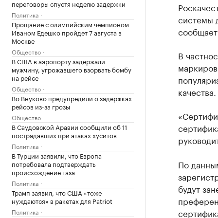
переговоры спустя неделю задержки
Роскачест
Политика
системы 
Прощание с олимпийским чемпионом
сообщает
Иваном Едешко пройдет 7 августа в
Москве
Общество
В частнос
В США в аэропорту задержали
маркирова
мужчину, угрожавшего взорвать бомбу
на рейсе
популяри
Общество
качества.
Во Внуково предупредили о задержках
рейсов из-за грозы
«Сертифик
Общество
сертифик
В Саудовской Аравии сообщили об 11
пострадавших при атаках хуситов
руководи
Политика
В Турции заявили, что Европа
По данным
потребовала подтверждать
происхождение газа
зарегист
Политика
будут зан
Трамп заявил, что США «тоже
преферен
нуждаются» в ракетах для Patriot
сертифика
Политика