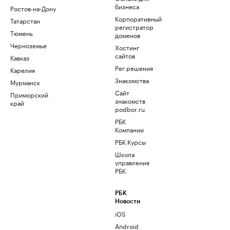
бизнеса
Ростов-на-Дону
Корпоративный
Татарстан
регистратор
Тюмень
доменов
Черноземье
Хостинг
сайтов
Кавказ
Рег.решения
Карелия
Знакомства
Мурманск
Сайт
Приморский
знакомств
край
podbor.ru
РБК
Компании
РБК Курсы
Школа
управления
РБК
РБК
Новости
iOS
Android