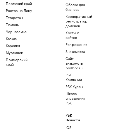
Пермский край
Облако для
бизнеса
Ростов-на-Дону
Корпоративный
Татарстан
регистратор
Тюмень
доменов
Черноземье
Хостинг
сайтов
Кавказ
Рег.решения
Карелия
Знакомства
Мурманск
Сайт
Приморский
знакомств
край
podbor.ru
РБК
Компании
РБК Курсы
Школа
управления
РБК
РБК
Новости
iOS