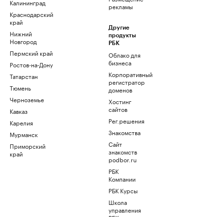
Калининград
рекламы
Краснодарский
край
Другие
Нижний
продукты
Новгород
РБК
Пермский край
Облако для
бизнеса
Ростов-на-Дону
Корпоративный
Татарстан
регистратор
Тюмень
доменов
Черноземье
Хостинг
сайтов
Кавказ
Рег.решения
Карелия
Знакомства
Мурманск
Сайт
Приморский
знакомств
край
podbor.ru
РБК
Компании
РБК Курсы
Школа
управления