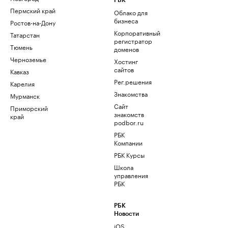
РБК
Пермский край
Облако для
бизнеса
Ростов-на-Дону
Корпоративный
Татарстан
регистратор
Тюмень
доменов
Черноземье
Хостинг
сайтов
Кавказ
Рег.решения
Карелия
Знакомства
Мурманск
Сайт
Приморский
знакомств
край
podbor.ru
РБК
Компании
РБК Курсы
Школа
управления
РБК
РБК
Новости
iOS