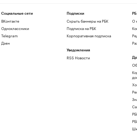
Социальные сети
Подписки
РБ
ВКонтакте
Скрыть баннеры на РБК
О 
Одноклассники
Подписка на РБК
Ко
Telegram
Корпоративная подписка
Ре
Дзен
Ра
Уведомления
RSS Новости
Др
Об
Ко
до
Хо
Ре
Зн
Са
РБ
РБ
Шк