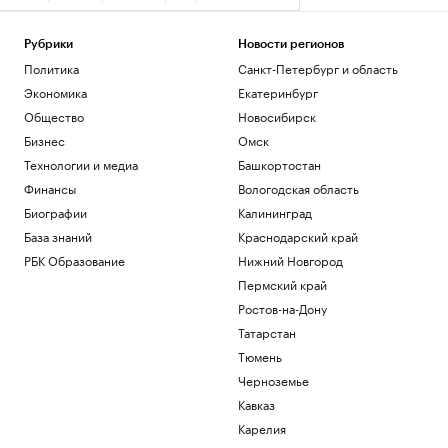
фехтованию Фаина Саевич
Общество
Рубрики
Новости регионов
Минтранс предложил способ
Политика
Санкт-Петербург и область
финансирования защиты трасс от БПЛА
Политика
Экономика
Екатеринбург
Супруге главы издательства «Джем»
Общество
Новосибирск
предъявили обвинение в
Бизнес
Омск
мошенничестве
Технологии и медиа
Башкортостан
Общество
Bloomberg узнал о серии самоубийств
Финансы
Вологодская область
в Киберкомандовании США
Биографии
Калининград
Политика
База знаний
Краснодарский край
Землетрясение магнитудой 4,1
РБК Образование
Нижний Новгород
произошло в Туве
Пермский край
Общество
Ростов-на-Дону
Загрузить еще
Татарстан
Тюмень
Черноземье
Кавказ
Карелия