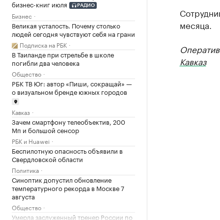
бизнес-книг июля
РАДИО
Сотрудниц
Бизнес
месяца.
Великая усталость. Почему столько
людей сегодня чувствуют себя на грани
Подписка на РБК
Оператив
В Таиланде при стрельбе в школе
Кавказ
погибли два человека
Общество
РБК ТВ Юг: автор «Пиши, сокращай» —
о визуальном бренде южных городов
Кавказ
Зачем смартфону телеобъектив, 200
Мп и большой сенсор
РБК и Huawei
Беспилотную опасность объявили в
Свердловской области
Политика
Синоптик допустил обновление
температурного рекорда в Москве 7
августа
Общество
Умерла заслуженный тренер России по