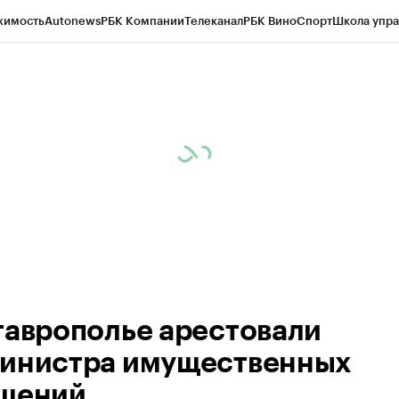
жимость
Autonews
РБК Компании
Телеканал
РБК Вино
Спорт
Школа упра
ипто
РБК Бизнес-среда
Дискуссионный клуб
Исследования
Кредитные 
Экономика
Бизнес
Технологии и медиа
Финансы
Рынок наличной валю
таврополье арестовали
инистра имущественных
шений