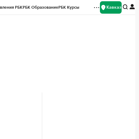
Кавказ
вления РБК
РБК Образование
РБК Курсы
рейтинги
Франшизы
Газета
Спецпроекты СПб
ты