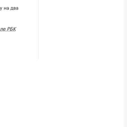
у на два
ле РБК