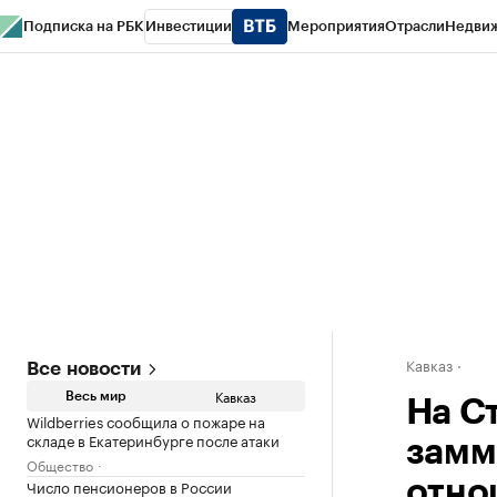
Подписка на РБК
Инвестиции
Мероприятия
Отрасли
Недви
РБК Life
Тренды
Визионеры
Национальные проекты
Город
Стиль
Кр
Конференции СПб
Спецпроекты
Проверка контрагентов
Политика
Кавказ
Все новости
Кавказ
Весь мир
На С
Wildberries сообщила о пожаре на
складе в Екатеринбурге после атаки
замм
Общество
Число пенсионеров в России
отно