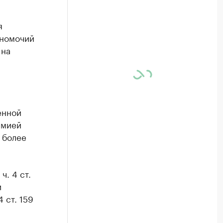
я
лномочий
 на
енной
емией
ь более
. 4 ст.
и
 ст. 159