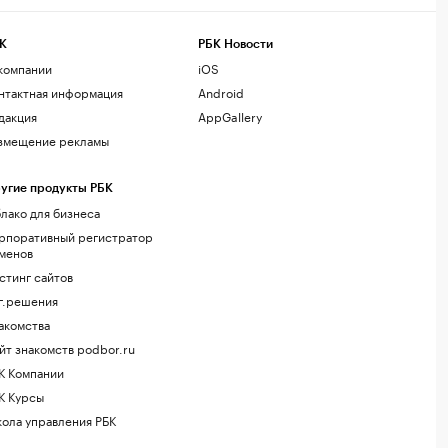
К
РБК Новости
компании
iOS
нтактная информация
Android
дакция
AppGallery
змещение рекламы
угие продукты РБК
лако для бизнеса
рпоративный регистратор
менов
стинг сайтов
г.решения
акомства
йт знакомств podbor.ru
К Компании
К Курсы
ола управления РБК