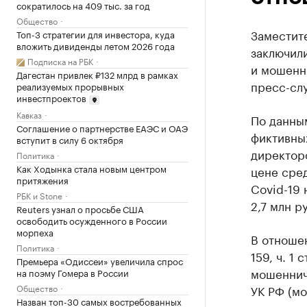
сократилось на 409 тыс. за год
Общество
Заместит
Топ-3 стратегии для инвестора, куда
вложить дивиденды летом 2026 года
заключил
Подписка на РБК
и мошенн
Дагестан привлек ₽132 млрд в рамках
пресс-сл
реализуемых прорывных
инвестпроектов
Кавказ
По данны
Соглашение о партнерстве ЕАЭС и ОАЭ
фиктивны
вступит в силу 6 октября
директор
Политика
Как Ходынка стала новым центром
цене сре
притяжения
Covid-19 
РБК и Stone
2,7 млн р
Reuters узнал о просьбе США
освободить осужденного в России
морпеха
В отношен
Политика
159, ч. 1
Премьера «Одиссеи» увеличила спрос
мошенниче
на поэму Гомера в России
Общество
УК РФ (м
Назван топ-30 самых востребованных