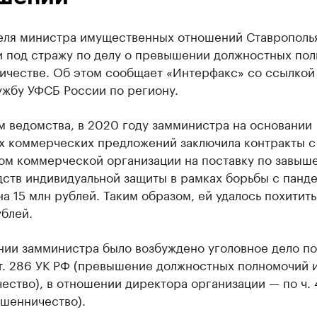
еля министра имущественных отношений Ставрополь
и под стражу по делу о превышении должностных по
ичестве. Об этом сообщает «Интерфакс» со ссылкой
ужбу УФСБ России по региону.
м ведомства, в 2020 году замминистра на основании
х коммерческих предложений заключила контракты с
ом коммерческой организации на поставку по завыш
дств индивидуальной защиты в рамках борьбы с панд
на 15 млн рублей. Таким образом, ей удалось похитит
ублей.
ии замминистра было возбуждено уголовное дело по ч
 ст. 286 УК РФ (превышение должностных полномочий 
ство), в отношении директора организации — по ч. 4
ошенничество).