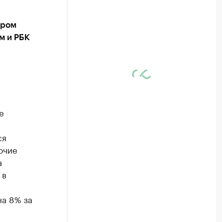
ором
м и РБК
е
ся
очие
а
 в
а 8% за