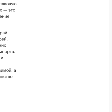
белковую
х — это
ление
край
оей.
них
мпорта.
ти
зимой, а
инство