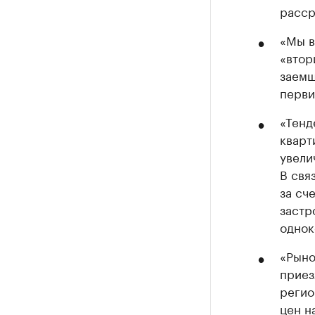
расср
«Мы в
«втор
заемщ
перви
«Тенд
кварт
увели
В свя
за сч
застр
однок
«Рыно
приез
регио
цен н