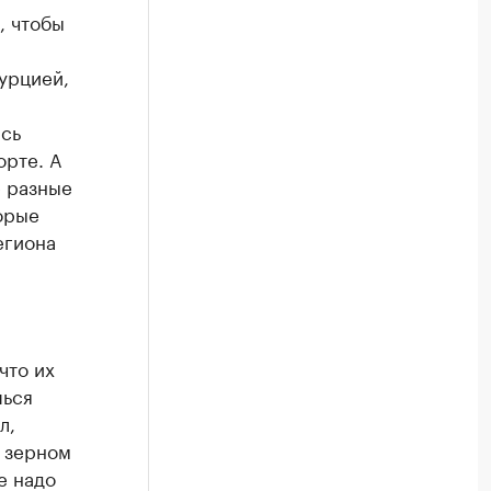
, чтобы
Турцией,
ись
орте. А
е разные
орые
егиона
.
что их
шься
л,
С зерном
е надо