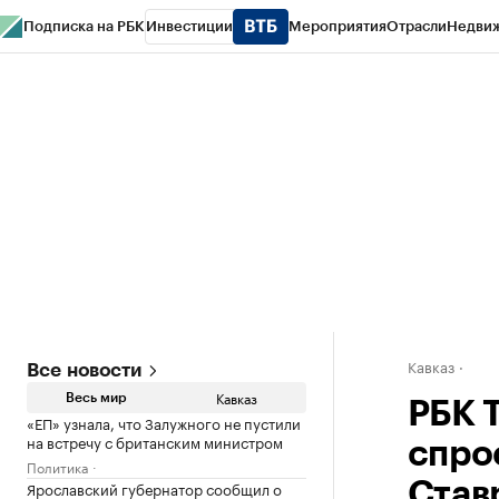
Подписка на РБК
Инвестиции
Мероприятия
Отрасли
Недви
РБК Life
Тренды
Визионеры
Национальные проекты
Город
Стиль
Кр
Конференции СПб
Спецпроекты
Проверка контрагентов
Политика
Кавказ
Все новости
Кавказ
Весь мир
РБК 
«ЕП» узнала, что Залужного не пустили
на встречу с британским министром
спро
Политика
Ярославский губернатор сообщил о
Став