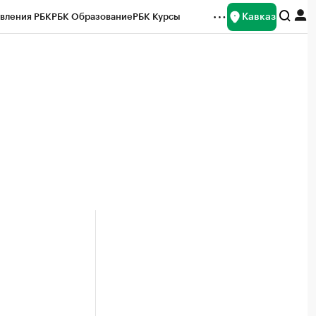
Кавказ
вления РБК
РБК Образование
РБК Курсы
рейтинги
Франшизы
Газета
Спецпроекты СПб
ты