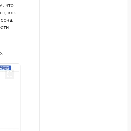
м, что
го, как
сона,
ости
3.