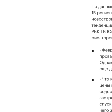
По данны
15 регио
новострой
тенденция
РБК ТВ Ю
риелторо
«Февр
прова
Однак
еще д
«Что 
цены 
содер
застр
спуск
чего 