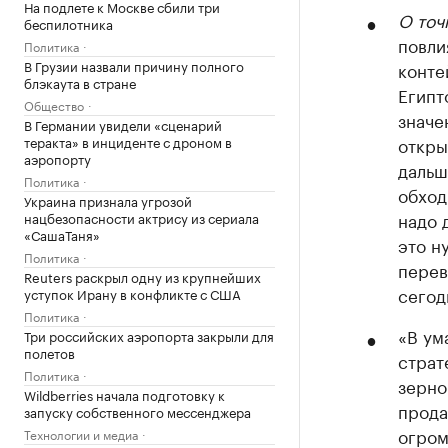
На подлете к Москве сбили три
О точ
беспилотника
повли
Политика
В Грузии назвали причину полного
конте
блэкаута в стране
Египт
Общество
значе
В Германии увидели «сценарий
теракта» в инциденте с дроном в
откры
аэропорту
дальш
Политика
обход
Украина признала угрозой
надо 
нацбезопасности актрису из сериала
«СашаТаня»
это н
Политика
перев
Reuters раскрыл одну из крупнейших
сегод
уступок Ирану в конфликте с США
Политика
«В ум
Три российских аэропорта закрыли для
полетов
страт
Политика
зерно
Wildberries начала подготовку к
прода
запуску собственного мессенджера
огром
Технологии и медиа