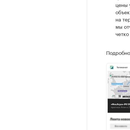
цены 
объек
на те
мы от
четко
Подробнос