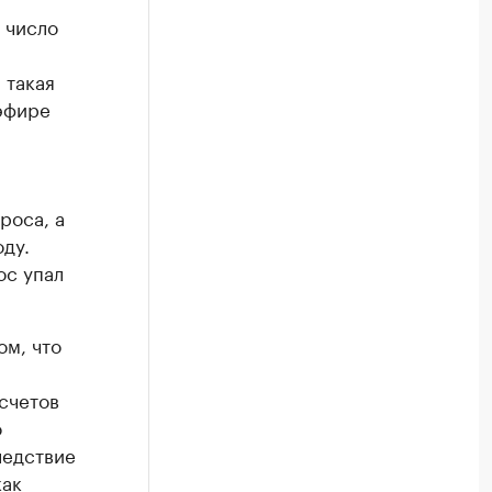
 число
 такая
 эфире
роса, а
ду.
ос упал
ом, что
счетов
о
ледствие
как