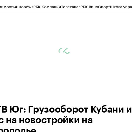
жимость
Autonews
РБК Компании
Телеканал
РБК Вино
Спорт
Школа упра
ипто
РБК Бизнес-среда
Дискуссионный клуб
Исследования
Кредитные 
Экономика
Бизнес
Технологии и медиа
Финансы
Рынок наличной валю
ТВ Юг: Грузооборот Кубани и
с на новостройки на
рополье