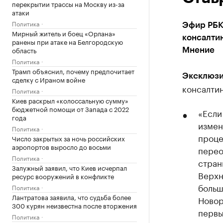
перекрытии трассы на Москву из-за
атаки
Политика
Эфир РБК
Мирный житель и боец «Орлана»
консалтин
ранены при атаке на Белгородскую
область
Мнение
Политика
Трамп объяснил, почему предпочитает
Эксклюзи
сделку с Ираном войне
консалтин
Политика
Киев раскрыл «колоссальную сумму»
бюджетной помощи от Запада с 2022
«Если
года
измен
Политика
проце
Число закрытых за ночь российских
аэропортов выросло до восьми
перео
Политика
стран
Залужный заявил, что Киев исчерпал
Верхн
ресурс вооружений в конфликте
больш
Политика
Лантратова заявила, что судьба более
Новор
300 курян неизвестна после вторжения
первы
Политика