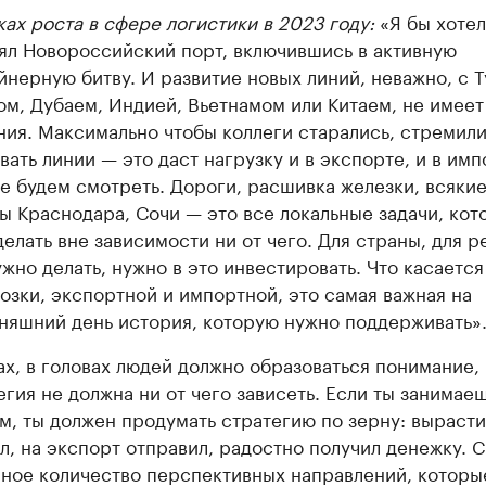
ках роста в сфере логистики в 2023 году:
«Я бы хотел
ял Новороссийский порт, включившись в активную
йнерную битву. И развитие новых линий, неважно, с 
ом, Дубаем, Индией, Вьетнамом или Китаем, не имеет
ния. Максимально чтобы коллеги старались, стремил
вать линии — это даст нагрузку и в экспорте, и в имп
е будем смотреть. Дороги, расшивка железки, всяки
ы Краснодара, Сочи — это все локальные задачи, кот
делать вне зависимости ни от чего. Для страны, для р
ужно делать, нужно в это инвестировать. Что касается
озки, экспортной и импортной, это самая важная на
няшний день история, которую нужно поддерживать»
ах, в головах людей должно образоваться понимание, 
егия не должна ни от чего зависеть. Если ты занимае
м, ты должен продумать стратегию по зерну: вырасти
л, на экспорт отправил, радостно получил денежку. 
ное количество перспективных направлений, которы