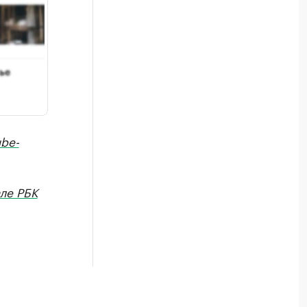
be-
ле РБК