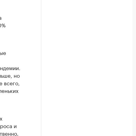
а
30%
ные
андемии.
льше, но
е всего,
леньких
х
проса и
твенно,