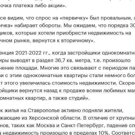
очка платежа либо акции».
се видим, что спрос на «первичку» был провальным, 
ичка» набирает обороты. Мы ожидаем, что порядка 
иков, которые хотели приобрести недвижимость на
чном рынке, вернутся к вторичному».
енция 2021-2022 гг., когда застройщики однокомнат
иры выводят в раздел 36,7 кв. метра, т.е. произошло
чение площади. Многие это связывают с периодом п
зи с этим однокомнатные квартиры стали немного бо
ет этого увеличилась стоимость недвижимости. Скоре
ойщики вернутся назад к продаже всеми любимых ма
омнатных квартир, а также студий».
к жилья на Ставрополье активно подняли жители,
жающие из Херсонской области. В отличие от крупны
нов, таких как Москва и Санкт-Петербург, падение с
а недвижимость произошло в пределах 10%. Соответс