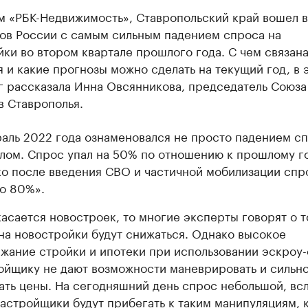
м «РБК-Недвижимость», Ставропольский край вошел в
нов России с самым сильным падением спроса на
ки во втором квартале прошлого года. С чем связана
 и какие прогнозы можно сделать на текущий год, в
г рассказала Инна Овсянникова, председатель Союза
в Ставрополья.
аль 2022 года ознаменовался не просто падением сп
лом. Спрос упал на 50% по отношению к прошлому го
о после введения СВО и частичной мобилизации спр
о 80%».
касается новостроек, то многие эксперты говорят о т
на новостройки будут снижаться. Однако высокое
жание стройки и ипотеки при использовании эскроу-
ойщику не дают возможности маневрировать и сильн
ать цены. На сегодняшний день спрос небольшой, вс
застройщики будут прибегать к таким манипуляциям, 