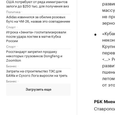
США потребуют от ряда иммигрантов
разви
залоги до $250 тыс. для получения виз
массу
Политика
не пр
Adidas извинился за обилие розовых
бутс на ЧМ-26, назвав это совпадением
зерно
Спорт
Игрока «Зенита» госпитализировали
«Куба
после удара локтем в матче Кубка
некон
России
Крупн
Спорт
Росстандарт запретил продажу
перев
некоторых грузовиков Dongfeng и
<…> Р
Zoomlion
разви
Бизнес
Затраты на строительство ТЭС для
пшени
БАМа и Сухого Лога выросли на треть
летом
Бизнес
от эт
Загрузить еще
РБК Мнен
Ставропо