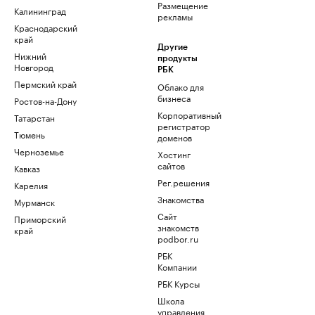
Размещение
Калининград
рекламы
Краснодарский
край
Другие
Нижний
продукты
Новгород
РБК
Пермский край
Облако для
бизнеса
Ростов-на-Дону
Корпоративный
Татарстан
регистратор
Тюмень
доменов
Черноземье
Хостинг
сайтов
Кавказ
Рег.решения
Карелия
Знакомства
Мурманск
Сайт
Приморский
знакомств
край
podbor.ru
РБК
Компании
РБК Курсы
Школа
управления