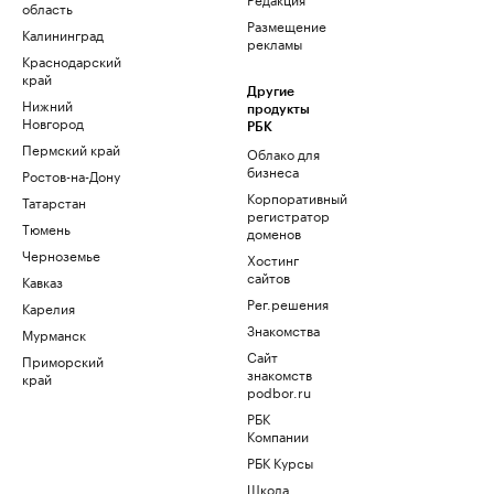
область
Размещение
Калининград
рекламы
Краснодарский
край
Другие
Нижний
продукты
Новгород
РБК
Пермский край
Облако для
бизнеса
Ростов-на-Дону
Корпоративный
Татарстан
регистратор
Тюмень
доменов
Черноземье
Хостинг
сайтов
Кавказ
Рег.решения
Карелия
Знакомства
Мурманск
Сайт
Приморский
знакомств
край
podbor.ru
РБК
Компании
РБК Курсы
Школа