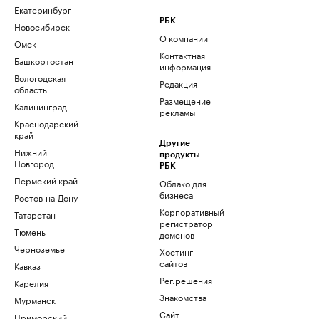
Екатеринбург
РБК
Новосибирск
О компании
Омск
Контактная
Башкортостан
информация
Вологодская
Редакция
область
Размещение
Калининград
рекламы
Краснодарский
край
Другие
Нижний
продукты
Новгород
РБК
Пермский край
Облако для
бизнеса
Ростов-на-Дону
Корпоративный
Татарстан
регистратор
Тюмень
доменов
Черноземье
Хостинг
сайтов
Кавказ
Рег.решения
Карелия
Знакомства
Мурманск
Сайт
Приморский