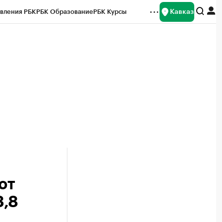
Кавказ
вления РБК
РБК Образование
РБК Курсы
рейтинги
Франшизы
Газета
Спецпроекты СПб
ты
ют
3,8