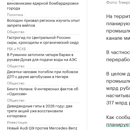
Фото: freep
виновниками ядерной бомбардировки
города
Политика
На террит
Володин призвал регионы изучить опыт
планирую
запрета вейпов
промышле
Общество
канале м
Гастрогид по Центральной России:
сыры, крокодилы и органический сидр
РБК и РСХБ
В частнос
В Румынии затопили четыре баржи в
перерабо
рукаве Дуная для подачи воды на АЭС
Общество
Десятки человек погибли при лобовом
В целом 
ДТП с двумя автобусами в Нигере
промышле
Общество
млрд руб
Бинго Нолана: 9 интересных фактов об
«Одиссее»
насчитыв
Общество
317 млрд 
Дивидендные гэпы в 2026 году: две
трети акций уже восстановили
котировки
Как сообщ
Инвестиции
планируе
Новый Audi Q9 против Mercedes-Benz