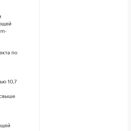
и
ющей
am-
екта по
ью 10,7
 свыше
бщей