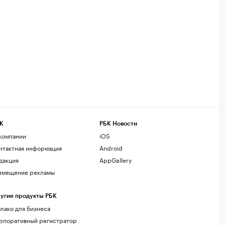
К
РБК Новости
компании
iOS
нтактная информация
Android
дакция
AppGallery
змещение рекламы
угие продукты РБК
лако для бизнеса
рпоративный регистратор