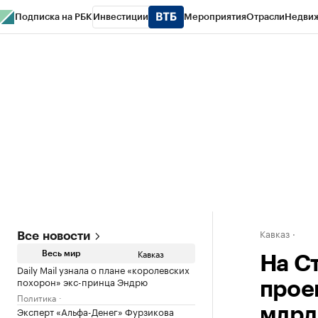
Подписка на РБК
Инвестиции
Мероприятия
Отрасли
Недви
РБК Life
Тренды
Визионеры
Национальные проекты
Город
Стиль
Кр
Конференции СПб
Спецпроекты
Проверка контрагентов
Политика
Кавказ
Все новости
Кавказ
Весь мир
На С
Daily Mail узнала о плане «королевских
похорон» экс-принца Эндрю
прое
Политика
Эксперт «Альфа-Денег» Фурзикова
млрд