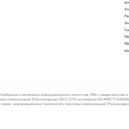
до
Хо
Ре
Зн
Са
РБ
РБ
Шк
ения и материалы информационного агентства «РБК» (свидетельство о 
овых коммуникаций (Роскомнадзор) 09.12.2015 за номером ИА №ФС77-63848) 
 связи, информационных технологий и массовых коммуникаций (Роскомнадз