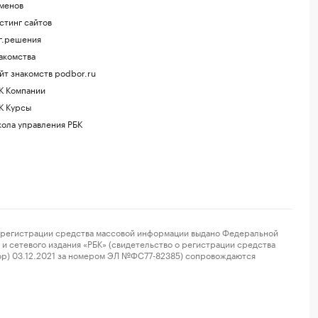
менов
стинг сайтов
г.решения
акомства
йт знакомств podbor.ru
К Компании
К Курсы
ола управления РБК
регистрации средства массовой информации выдано Федеральной
и сетевого издания «РБК» (свидетельство о регистрации средства
ор) 03.12.2021 за номером ЭЛ №ФС77-82385) сопровождаются