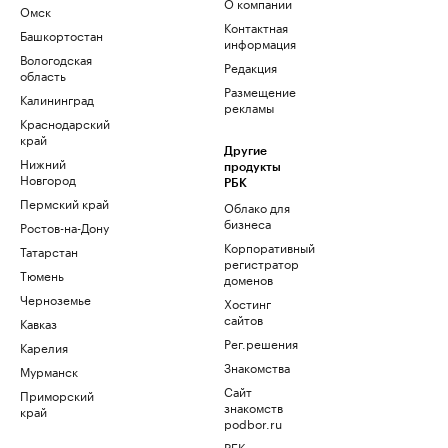
О компании
Омск
Контактная
Башкортостан
информация
Вологодская
Редакция
область
Размещение
Калининград
рекламы
Краснодарский
край
Другие
Нижний
продукты
Новгород
РБК
Пермский край
Облако для
бизнеса
Ростов-на-Дону
Корпоративный
Татарстан
регистратор
Тюмень
доменов
Черноземье
Хостинг
сайтов
Кавказ
Рег.решения
Карелия
Знакомства
Мурманск
Сайт
Приморский
знакомств
край
podbor.ru
РБК