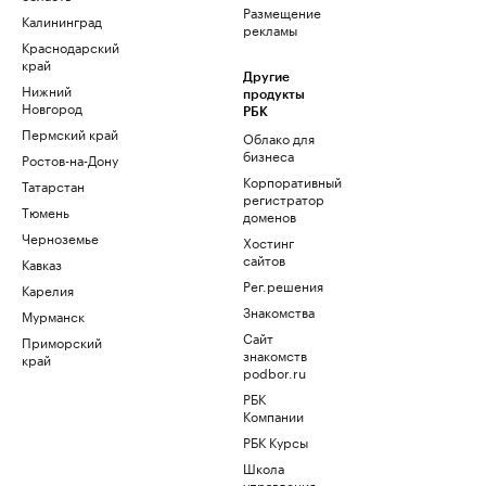
Размещение
Калининград
рекламы
Краснодарский
край
Другие
Нижний
продукты
Новгород
РБК
Пермский край
Облако для
бизнеса
Ростов-на-Дону
Корпоративный
Татарстан
регистратор
Тюмень
доменов
Черноземье
Хостинг
сайтов
Кавказ
Рег.решения
Карелия
Знакомства
Мурманск
Сайт
Приморский
знакомств
край
podbor.ru
РБК
Компании
РБК Курсы
Школа
управления