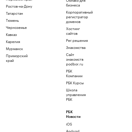
бизнеса
Ростов-на-Дону
Корпоративный
Татарстан
регистратор
Тюмень
доменов
Черноземье
Хостинг
сайтов
Кавказ
Рег.решения
Карелия
Знакомства
Мурманск
Сайт
Приморский
знакомств
край
podbor.ru
РБК
Компании
РБК Курсы
Школа
управления
РБК
РБК
Новости
iOS
Android