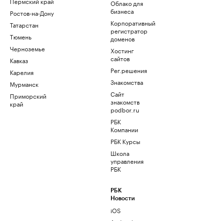
Пермский край
Облако для
бизнеса
Ростов-на-Дону
Корпоративный
Татарстан
регистратор
Тюмень
доменов
Черноземье
Хостинг
сайтов
Кавказ
Рег.решения
Карелия
Знакомства
Мурманск
Сайт
Приморский
знакомств
край
podbor.ru
РБК
Компании
РБК Курсы
Школа
управления
РБК
РБК
Новости
iOS