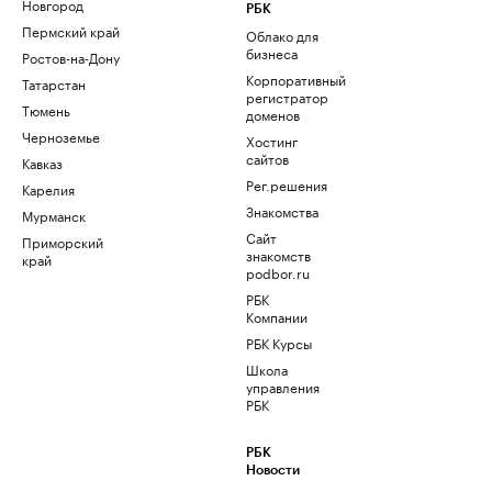
Новгород
РБК
Пермский край
Облако для
бизнеса
Ростов-на-Дону
Корпоративный
Татарстан
регистратор
Тюмень
доменов
Черноземье
Хостинг
сайтов
Кавказ
Рег.решения
Карелия
Знакомства
Мурманск
Сайт
Приморский
знакомств
край
podbor.ru
РБК
Компании
РБК Курсы
Школа
управления
РБК
РБК
Новости