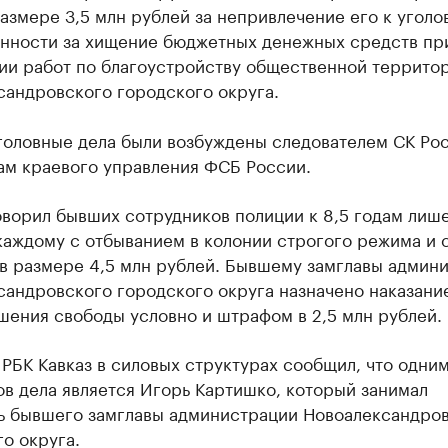
размере 3,5 млн рублей за непривлечение его к уголо
енности за хищение бюджетных денежных средств пр
ии работ по благоустройству общественной террито
сандровского городского округа.
головные дела были возбуждены следователем СК Ро
ам краевого управления ФСБ России.
оворил бывших сотрудников полиции к 8,5 годам лиш
каждому с отбыванием в колонии строгого режима и 
в размере 4,5 млн рублей. Бывшему замглавы админ
андровского городского округа назначено наказание
ишения свободы условно и штрафом в 2,5 млн рублей.
РБК Кавказ в силовых структурах сообщил, что одним
в дела является Игорь Картишко, который занимал
ь бывшего замглавы администрации Новоалександро
о округа.