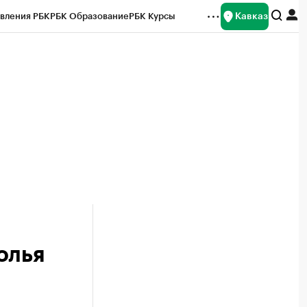
Кавказ
вления РБК
РБК Образование
РБК Курсы
рейтинги
Франшизы
Газета
Спецпроекты СПб
ты
олья