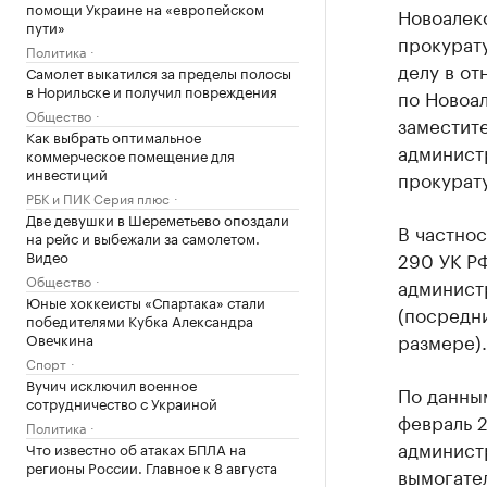
помощи Украине на «европейском
Новоалек
пути»
прокурат
Политика
делу в о
Самолет выкатился за пределы полосы
в Норильске и получил повреждения
по Новоа
Общество
заместите
Как выбрать оптимальное
админист
коммерческое помещение для
инвестиций
прокурат
РБК и ПИК Серия плюс
Две девушки в Шереметьево опоздали
В частнос
на рейс и выбежали за самолетом.
Видео
290 УК РФ
Общество
администр
Юные хоккеисты «Спартака» стали
(посредн
победителями Кубка Александра
размере).
Овечкина
Спорт
Вучич исключил военное
По данным
сотрудничество с Украиной
февраль 2
Политика
админист
Что известно об атаках БПЛА на
регионы России. Главное к 8 августа
вымогате