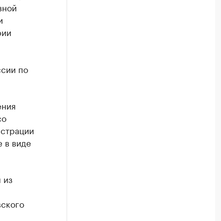
вной
и
рии
ссии по
ения
со
истрации
 в виде
 из
вского