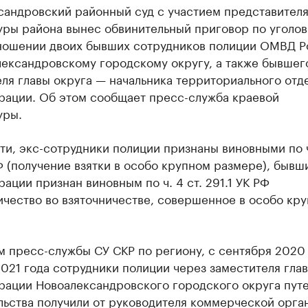
сандровский районный суд с участием представител
уры района вынес обвинительный приговор по уголо
тношении двоих бывших сотрудников полиции ОМВД Р
лександровскому городскому округу, а также бывшег
ля главы округа — начальника территориального отд
рации. Об этом сообщает пресс-служба краевой
уры.
ти, экс-сотрудники полиции признаны виновными по ч
 (получение взятки в особо крупном размере), бывш
ации признан виновным по ч. 4 ст. 291.1 УК РФ
ичество во взяточничестве, совершенное в особо кр
 пресс-службы СУ СКР по региону, с сентября 2020 
021 года сотрудники полиции через заместителя гла
рации Новоалександровского городского округа пут
льства получили от руководителя коммерческой орга