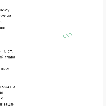
я
вному
оссии
о
ела
. 6 ст.
ий глава
упном
года по
вы
ем
низации