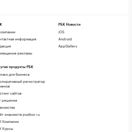
К
РБК Новости
компании
iOS
нтактная информация
Android
дакция
AppGallery
змещение рекламы
угие продукты РБК
лако для бизнеса
рпоративный регистратор
менов
стинг сайтов
г.решения
акомства
йт знакомств podbor.ru
К Компании
К Курсы