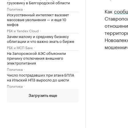
грузовику в Белгородской области
Политика
Как
сообщ
Искусственный интеллект вызовет
Ставропол
массовые увольнения — и еще 10
мифов
отношени
РБК и Yandex Cloud
территор
Зачем малому и среднему бизнесу
Новоалекс
облигации и что важно знать о бирже
мошенниче
РБК и МСП Банк
На Запорожской АЭС объяснили
причину отключения внешнего
электропитания
Политика
Число пострадавших при атаке БПЛА
на Ильский НПЗ выросло до шести
Политика
Загрузить еще