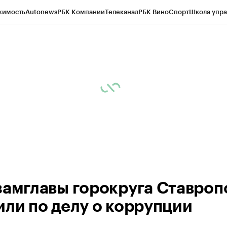
жимость
Autonews
РБК Компании
Телеканал
РБК Вино
Спорт
Школа упра
ипто
РБК Бизнес-среда
Дискуссионный клуб
Исследования
Кредитные 
Экономика
Бизнес
Технологии и медиа
Финансы
Рынок наличной валю
замглавы горокруга Ставроп
или по делу о коррупции