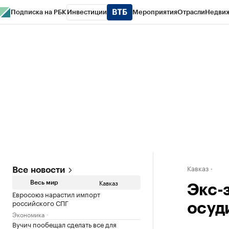
Подписка на РБК
Инвестиции
Мероприятия
Отрасли
Недви
РБК Life
Тренды
Визионеры
Национальные проекты
Город
Стиль
Кр
Конференции СПб
Спецпроекты
Проверка контрагентов
Политика
Кавказ
Все новости
Кавказ
Весь мир
Экс-
Евросоюз нарастил импорт
российского СПГ
осуд
Экономика
Вучич пообещал сделать все для