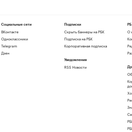
Социальные сети
Подписки
РБ
ВКонтакте
Скрыть баннеры на РБК
О 
Одноклассники
Подписка на РБК
Ко
Telegram
Корпоративная подписка
Ре
Дзен
Ра
Уведомления
RSS Новости
Др
Об
Ко
до
Хо
Ре
Зн
Са
РБ
РБ