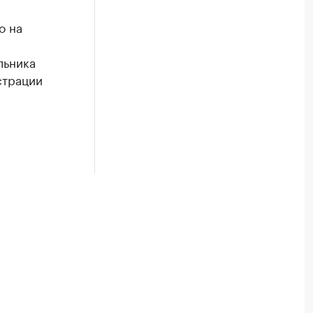
о на
в
льника
страции