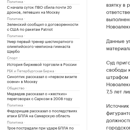
Политика
взятку в 
С начала суток ПВО сбила почти 20
ответств
дронов, летевших на Москву
выполнен
Политика
Зеленский сообщил о договоренности
Новоалек
с США по ракетам Patriot
Политика
Данные у
Умер первый тренер шестикратного
олимпийского чемпиона гимнаста
материал
Щербо
Спорт
Суд приг
История биржевой торговли в России
свободы 
РБК и Петербургская Биржа
штрафом 
Синоптик рассказал о «первом визите
осени» в Москву
Новоалекс
Общество
7,5 лет л
Медведев рассказал о «жестких»
переговорах с Саркози в 2008 году
Источник 
Политика
Федорищев рассказал о последствиях
фигуранто
атаки БПЛА на Самарскую область
должност
Политика
городског
Трое пострадали при ударе БПЛА по