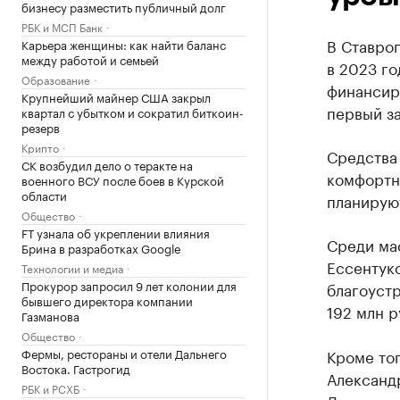
бизнесу разместить публичный долг
РБК и МСП Банк
В Ставро
Карьера женщины: как найти баланс
между работой и семьей
в 2023 го
Образование
финансир
Крупнейший майнер США закрыл
первый з
квартал с убытком и сократил биткоин-
резерв
Крипто
Средства
СК возбудил дело о теракте на
комфортн
военного ВСУ после боев в Курской
области
планируют
Общество
FT узнала об укреплении влияния
Среди ма
Брина в разработках Google
Ессентук
Технологии и медиа
Прокурор запросил 9 лет колонии для
благоуст
бывшего директора компании
192 млн р
Газманова
Общество
Фермы, рестораны и отели Дальнего
Кроме то
Востока. Гастрогид
Александ
РБК и РСХБ