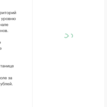
рриторий
т уровню
нале
нов.
е
е
станице
оле за
рублей.