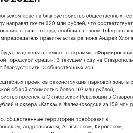
польском крае на благоустройство общественных те
ду направят почти 820 млн рублей, что соответствуе
ования прошлого года, сообщил в своем Telegram-ка
ампредседателя правительства региона Андрей Хлопя
 будут выделены в рамках программы «Формировани
ой городской среды». В текущем году на Ставрополь
 благоустроить 13 общественных зон.
сштабных проектов реконструкция парковой зоны в 
ской общей стоимостью более 197 млн рублей,
ройство проспекта Октябрьской Революции в Ставроп
ублей и сквера «Капка» в Железноводске за 159 млн 
го, общественные территории преобразят в
ровском, Андроповском, Арзгирском, Кировском,