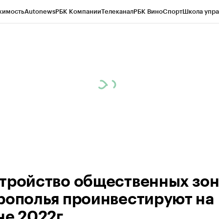
жимость
Autonews
РБК Компании
Телеканал
РБК Вино
Спорт
Школа упра
ипто
РБК Бизнес-среда
Дискуссионный клуб
Исследования
Кредитные 
Экономика
Бизнес
Технологии и медиа
Финансы
Рынок наличной валю
тройство общественных зо
рополья проинвестируют на
не 2022г.