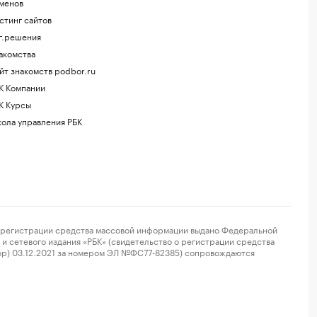
менов
стинг сайтов
г.решения
акомства
йт знакомств podbor.ru
К Компании
К Курсы
ола управления РБК
регистрации средства массовой информации выдано Федеральной
и сетевого издания «РБК» (свидетельство о регистрации средства
ор) 03.12.2021 за номером ЭЛ №ФС77-82385) сопровождаются