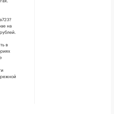
гах.
a723?
рае на
рублей.
ть в
ориях
е
ти
ережной