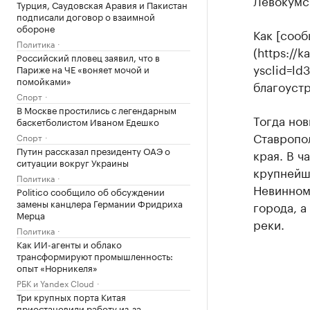
Левокумс
Турция, Саудовская Аравия и Пакистан
подписали договор о взаимной
обороне
Как [сооб
Политика
(https://
Российский пловец заявил, что в
ysclid=ld
Париже на ЧЕ «воняет мочой и
помойками»
благоустр
Спорт
В Москве простились с легендарным
Тогда но
баскетболистом Иваном Едешко
Ставропо
Спорт
Путин рассказал президенту ОАЭ о
края. В ч
ситуации вокруг Украины
крупнейш
Политика
Невинном
Politico сообщило об обсуждении
замены канцлера Германии Фридриха
города, а
Мерца
реки.
Политика
Как ИИ-агенты и облако
трансформируют промышленность:
опыт «Норникеля»
РБК и Yandex Cloud
Три крупных порта Китая
приостановили работу из-за