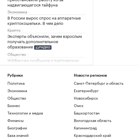
надвигающегося тайфуна
Экономика
В России вырос спрос на аппаратные
криптокошельки. В чем дело
Крипто
Эксперты объяснили, зачем взрослым
получать дополнительное
образование
РАДИО
Общество
Wildberries сообщила о партнерских
хабах для хранения товаров продавцов
Бизнес
Рубрики
Новости регионов
Цены на медь показали самый долгий
Политика
Санкт-Петербург и область
период роста с 2020 года
Экономика
Екатеринбург
Инвестиции
Собянин отчитался о строительстве
Общество
Новосибирск
соцобъектов в Москве
Бизнес
Омск
Общество
Технологии и медиа
Башкортостан
Финансы
Вологодская область
Загрузить еще
Биографии
Калининград
База знаний
Краснодарский край