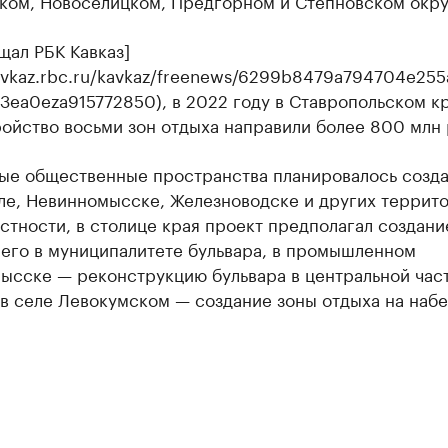
ком, Новоселицком, Предгорном и Степновском окру
щал РБК Кавказ]
kavkaz.rbc.ru/kavkaz/freenews/6299b8479a794704e255
33ea0eza915772850), в 2022 году в Ставропольском к
ойство восьми зон отдыха направили более 800 млн 
вые общественные пространства планировалось созда
ле, Невинномысске, Железноводске и других террит
астности, в столице края проект предполагал создани
его в муниципалитете бульвара, в промышленном
ысске — реконструкцию бульвара в центральной час
 в селе Левокумском — создание зоны отдыха на наб