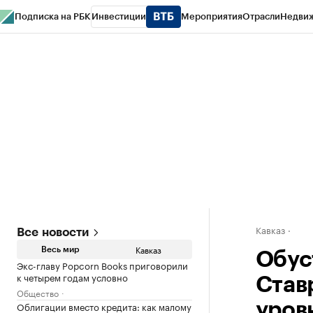
Подписка на РБК
Инвестиции
Мероприятия
Отрасли
Недви
РБК Life
Тренды
Визионеры
Национальные проекты
Город
Стиль
Кр
Конференции СПб
Спецпроекты
Проверка контрагентов
Политика
Кавказ
Все новости
Кавказ
Весь мир
Обус
Экс-главу Popcorn Books приговорили
к четырем годам условно
Став
Общество
Облигации вместо кредита: как малому
уров