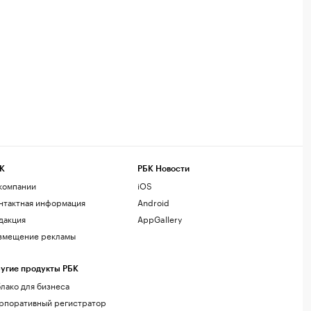
К
РБК Новости
компании
iOS
нтактная информация
Android
дакция
AppGallery
змещение рекламы
угие продукты РБК
лако для бизнеса
рпоративный регистратор