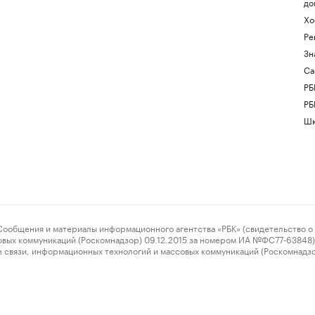
до
Хо
Ре
Зн
Са
РБ
РБ
Шк
ения и материалы информационного агентства «РБК» (свидетельство о 
овых коммуникаций (Роскомнадзор) 09.12.2015 за номером ИА №ФС77-63848) 
 связи, информационных технологий и массовых коммуникаций (Роскомнадз