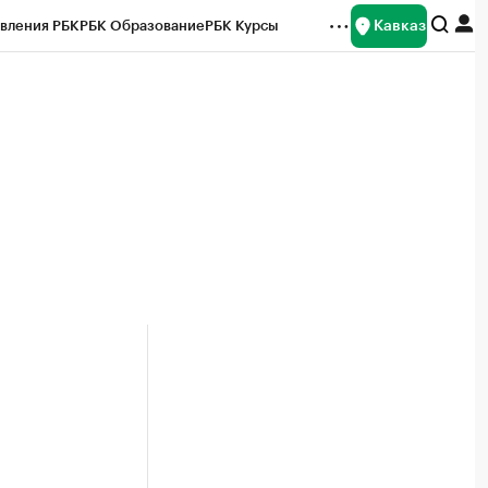
Кавказ
вления РБК
РБК Образование
РБК Курсы
рейтинги
Франшизы
Газета
Спецпроекты СПб
ты
н