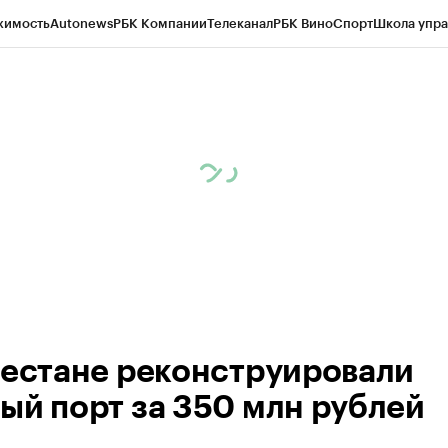
жимость
Autonews
РБК Компании
Телеканал
РБК Вино
Спорт
Школа упра
ипто
РБК Бизнес-среда
Дискуссионный клуб
Исследования
Кредитные 
Экономика
Бизнес
Технологии и медиа
Финансы
Рынок наличной валю
гестане реконструировали
ый порт за 350 млн рублей