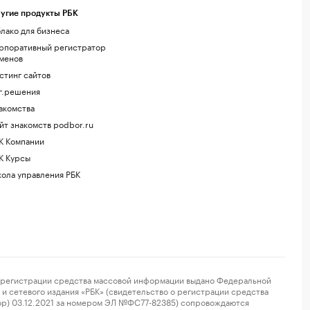
угие продукты РБК
лако для бизнеса
рпоративный регистратор
менов
стинг сайтов
г.решения
акомства
йт знакомств podbor.ru
К Компании
К Курсы
ола управления РБК
регистрации средства массовой информации выдано Федеральной
и сетевого издания «РБК» (свидетельство о регистрации средства
ор) 03.12.2021 за номером ЭЛ №ФС77-82385) сопровождаются