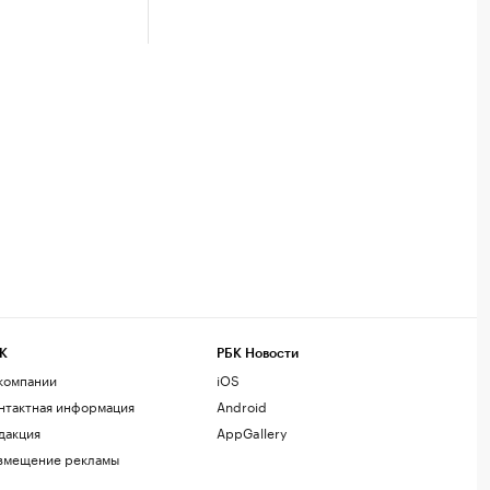
К
РБК Новости
компании
iOS
нтактная информация
Android
дакция
AppGallery
змещение рекламы