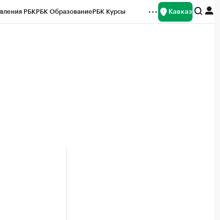
Кавказ
вления РБК
РБК Образование
РБК Курсы
рейтинги
Франшизы
Газета
Спецпроекты СПб
ты