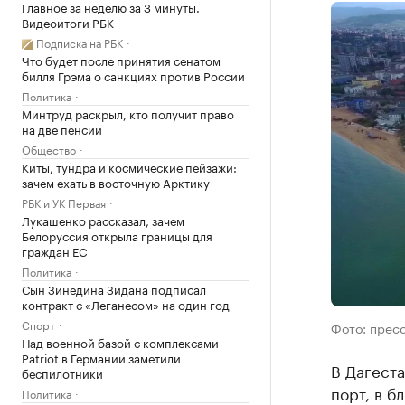
Главное за неделю за 3 минуты.
Видеоитоги РБК
Подписка на РБК
Что будет после принятия сенатом
билля Грэма о санкциях против России
Политика
Минтруд раскрыл, кто получит право
на две пенсии
Общество
Киты, тундра и космические пейзажи:
зачем ехать в восточную Арктику
РБК и УК Первая
Лукашенко рассказал, зачем
Белоруссия открыла границы для
граждан ЕС
Политика
Сын Зинедина Зидана подписал
контракт с «Леганесом» на один год
Спорт
Фото: прес
Над военной базой с комплексами
Patriot в Германии заметили
В Дагест
беспилотники
порт, в б
Политика