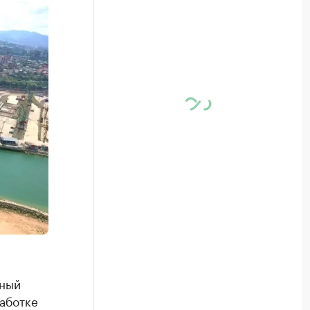
бный
аботке