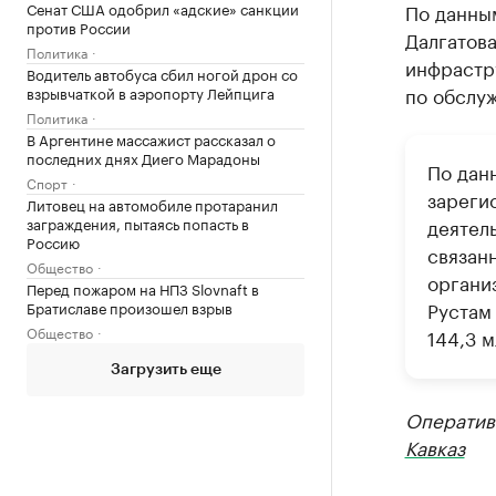
Сенат США одобрил «адские» санкции
По данны
против России
Далгатов
Политика
инфрастр
Водитель автобуса сбил ногой дрон со
по обслу
взрывчаткой в аэропорту Лейпцига
Политика
В Аргентине массажист рассказал о
последних днях Диего Марадоны
По дан
Спорт
зареги
Литовец на автомобиле протаранил
заграждения, пытаясь попасть в
деятел
Россию
связан
Общество
органи
Перед пожаром на НПЗ Slovnaft в
Рустам
Братиславе произошел взрыв
Общество
144,3 м
Загрузить еще
Оператив
Кавказ