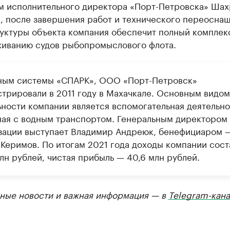
м исполнительного директора «Порт-Петровска» Шах
а, после завершения работ и технического переосна
уктуры объекта компания обеспечит полный комплекс
живанию судов рыбопромыслового флота.
ным системы «СПАРК», ООО «Порт-Петровск»
стрировали в 2011 году в Махачкале. Основным видом
ьности компании является вспомогательная деятельно
ная с водным транспортом. Генеральным директором
зации выступает Владимир Андреюк, бенефициаром 
 Керимов. По итогам 2021 года доходы компании сост
лн рублей, чистая прибыль — 40,6 млн рублей.
ные новости и важная информация — в
Telegram-кана