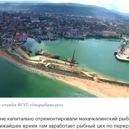
с-служба ФГУП «Нацрыбресурс»
ане капитально отремонтировали махачкалинский ры
лижайшее время там заработает рыбный цех по перер