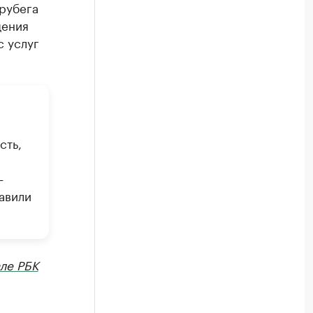
рубега
щения
 услуг
сть,
—
авили
ле РБК