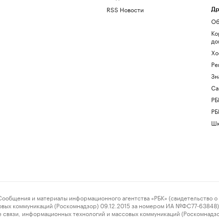
RSS Новости
Др
Об
Ко
до
Хо
Ре
Зн
Са
РБ
РБ
Шк
ения и материалы информационного агентства «РБК» (свидетельство о 
овых коммуникаций (Роскомнадзор) 09.12.2015 за номером ИА №ФС77-63848) 
 связи, информационных технологий и массовых коммуникаций (Роскомнадз