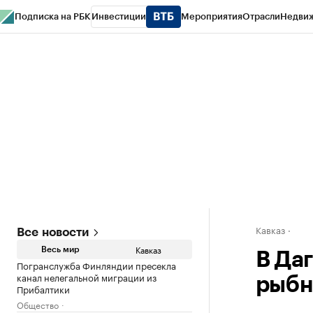
Подписка на РБК
Инвестиции
Мероприятия
Отрасли
Недви
РБК Life
Тренды
Визионеры
Национальные проекты
Город
Стиль
Кр
Конференции СПб
Спецпроекты
Проверка контрагентов
Политика
Кавказ
Все новости
Кавказ
Весь мир
В Да
Погранслужба Финляндии пресекла
канал нелегальной миграции из
рыбн
Прибалтики
Общество