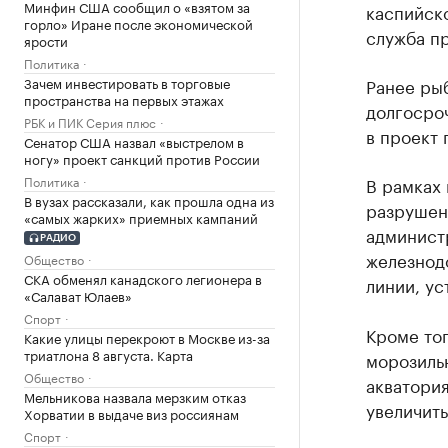
Минфин США сообщил о «взятом за
каспийско
горло» Иране после экономической
служба пр
ярости
Политика
Зачем инвестировать в торговые
Ранее ры
пространства на первых этажах
долгосро
РБК и ПИК Серия плюс
в проект 
Сенатор США назвал «выстрелом в
ногу» проект санкций против России
Политика
В рамках
В вузах рассказали, как прошла одна из
разрушен
«самых жарких» приемных кампаний
админист
РАДИО
железнод
Общество
СКА обменял канадского легионера в
линии, у
«Салават Юлаев»
Спорт
Кроме тог
Какие улицы перекроют в Москве из-за
триатлона 8 августа. Карта
морозильн
Общество
акватория
Мельникова назвала мерзким отказ
увеличить
Хорватии в выдаче виз россиянам
Спорт