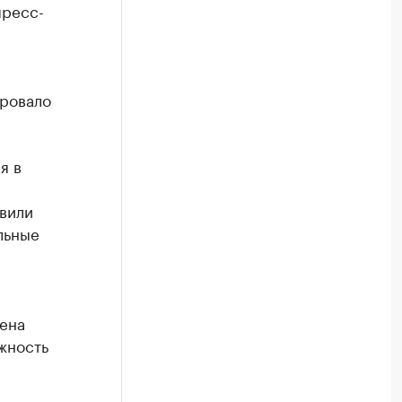
пресс-
ровало
я в
вили
льные
щена
ожность