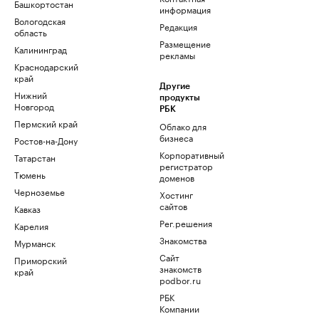
Башкортостан
информация
Вологодская
Редакция
область
Размещение
Калининград
рекламы
Краснодарский
край
Другие
Нижний
продукты
Новгород
РБК
Пермский край
Облако для
бизнеса
Ростов-на-Дону
Корпоративный
Татарстан
регистратор
Тюмень
доменов
Черноземье
Хостинг
сайтов
Кавказ
Рег.решения
Карелия
Знакомства
Мурманск
Сайт
Приморский
знакомств
край
podbor.ru
РБК
Компании