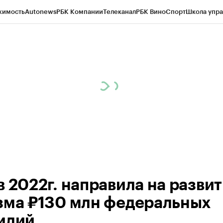
жимость
Autonews
РБК Компании
Телеканал
РБК Вино
Спорт
Школа упра
ипто
РБК Бизнес-среда
Дискуссионный клуб
Исследования
Кредитные 
Экономика
Бизнес
Технологии и медиа
Финансы
Рынок наличной валю
в 2022г. направила на разви
зма ₽130 млн федеральных
идий