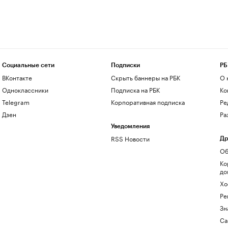
Социальные сети
Подписки
РБ
ВКонтакте
Скрыть баннеры на РБК
О 
Одноклассники
Подписка на РБК
Ко
Telegram
Корпоративная подписка
Ре
Дзен
Ра
Уведомления
RSS Новости
Др
Об
Ко
до
Хо
Ре
Зн
Са