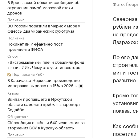
В Ярославской области сообщили об
Фото: freepi
отражении самой массовой атаки
дронов
Северная 
Политика
рублей и
ВС России поразили в Черном море у
Одессы два украинских сухогруза
на предсе
Политика
Дзарахохо
Покинет ли Инфантино пост
президента ФИФА
По его да
Спорт
«Экстремальные» плечи обвалили фонд
строител
«гения ИИ». Чему это учит инвесторов
мини-гост
Подписка на РБК
развитие 
В Карачаево-Черкесии производство
минералки выросло на 15% в 2026 г.
Кавказ
Кроме тог
Экипаж пропавшего в Иркутской
установил
области самолета прибыл в аэропорт
Бодайбо
показа, 
Общество
СК сообщил о гибели 640 человек из-за
Как сообщ
вторжения ВСУ в Курскую область
посетили 
Политика