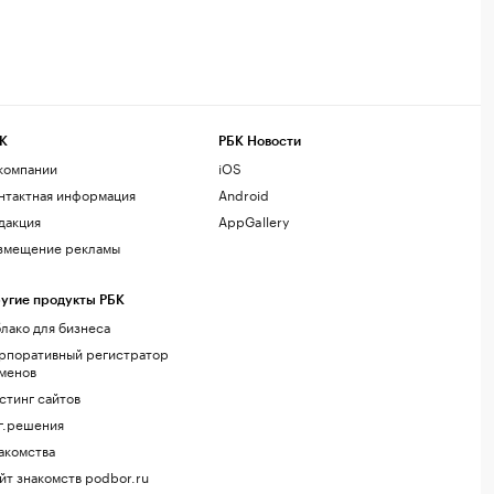
К
РБК Новости
компании
iOS
нтактная информация
Android
дакция
AppGallery
змещение рекламы
угие продукты РБК
лако для бизнеса
рпоративный регистратор
менов
стинг сайтов
г.решения
акомства
йт знакомств podbor.ru