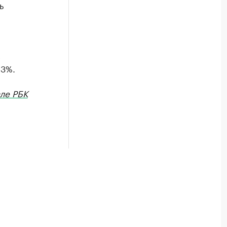
ь
с
,3%.
ле РБК