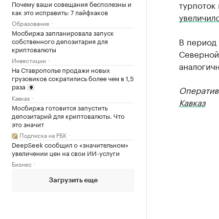
турпоток 
Почему ваши совещания бесполезны и
как это исправить: 7 лайфхаков
увеличил
Образование
Мосбиржа запланировала запуск
В период 
собственного депозитария для
криптовалюты
Северной 
Инвестиции
аналогич
На Ставрополье продажи новых
грузовиков сократились более чем в 1,5
раза
Оператив
Кавказ
Кавказ
Мосбиржа готовится запустить
депозитарий для криптовалюты. Что
это значит
Подписка на РБК
DeepSeek сообщил о «значительном»
увеличении цен на свои ИИ-услуги
Бизнес
Загрузить еще