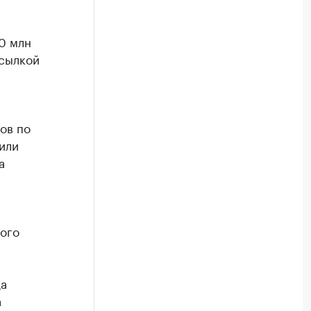
0 млн
ссылкой
ов по
или
а
кого
да
а