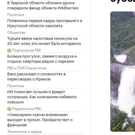
В Тверской области обломки дрона
повредили фасад объекта Wildberries
Политика
Появились первые кадры пропавшего в
Иркутской области самолета
Общество
Турция ввела налоговые каникулы на
20 лет: кому это может быть интересно
Подписка на РБК
Больше прогулок, свежего воздуха и
отдыха: квартиры рядом с парками
РБК и ПИК Серия плюс
Вэнс рассказал о сложностях в
переговорах с Ираном
Политика
ИИ помогает лучшим и вредит
остальным. Как компаниям избежать
ловушки
Подписка на РБК
«Смешарики сквозь вселенные»
выходят в прокат. Пройдите тест о
франшизе
Технологии и медиа