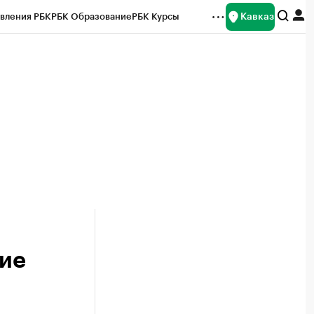
Кавказ
вления РБК
РБК Образование
РБК Курсы
рейтинги
Франшизы
Газета
Спецпроекты СПб
ты
тие