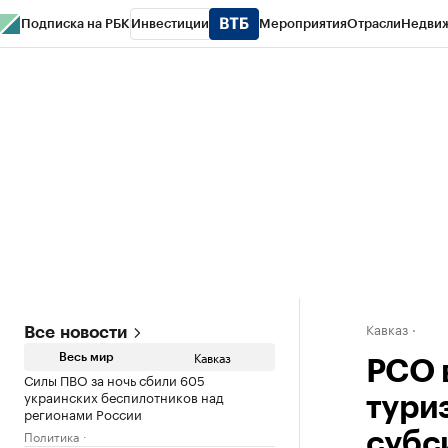
Подписка на РБК
Инвестиции
Мероприятия
Отрасли
Недви
РБК Life
Тренды
Визионеры
Национальные проекты
Город
Стиль
Кр
Конференции СПб
Спецпроекты
Проверка контрагентов
Политика
Кавказ
Все новости
Кавказ
Весь мир
РСО 
Силы ПВО за ночь сбили 605
украинских беспилотников над
тури
регионами России
Политика
субс