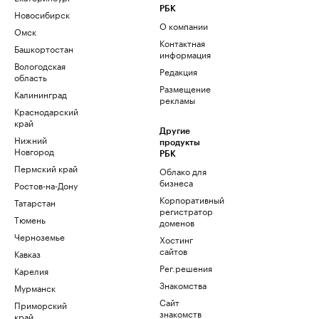
РБК
Новосибирск
О компании
Омск
Контактная
Башкортостан
информация
Вологодская
Редакция
область
Размещение
Калининград
рекламы
Краснодарский
край
Другие
Нижний
продукты
Новгород
РБК
Пермский край
Облако для
бизнеса
Ростов-на-Дону
Корпоративный
Татарстан
регистратор
Тюмень
доменов
Черноземье
Хостинг
сайтов
Кавказ
Рег.решения
Карелия
Знакомства
Мурманск
Сайт
Приморский
знакомств
край