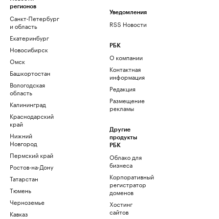
регионов
Уведомления
Санкт-Петербург
RSS Новости
и область
Екатеринбург
РБК
Новосибирск
О компании
Омск
Контактная
Башкортостан
информация
Вологодская
Редакция
область
Размещение
Калининград
рекламы
Краснодарский
край
Другие
Нижний
продукты
Новгород
РБК
Пермский край
Облако для
бизнеса
Ростов-на-Дону
Корпоративный
Татарстан
регистратор
Тюмень
доменов
Черноземье
Хостинг
сайтов
Кавказ