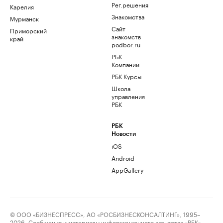
Рег.решения
Карелия
Знакомства
Мурманск
Сайт
Приморский
знакомств
край
podbor.ru
РБК
Компании
РБК Курсы
Школа
управления
РБК
РБК
Новости
iOS
Android
AppGallery
© ООО «БИЗНЕСПРЕСС», АО «РОСБИЗНЕСКОНСАЛТИНГ», 1995–
2026. Сообщения и материалы информационного агентства «РБК»