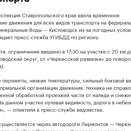
нспекция Ставропольского края ввела временное
ние движения для всех видов транспорта на федерал
инеральные Воды — Кисловодск из-за погодных услов
бщает пресс-служба УГИБДД по региону.
ти, ограничение введено в 17:30 на участке с 20 км д
водский округ, от «Черкесской развязки» до поворо
).
 переметы, низкие температуры, сильный боковой в
ормальной организации движения, техника не справл
енной обработкой проезжей части от наледи и снежн
На данном участке нулевая видимость, дорога в небе
», — отметили в пресс-службе ведомства.
существляется через автодороги Лермонтов — Черке
падный обход Пятигорска и Суворовскую развязку.