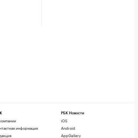
К
РБК Новости
компании
iOS
нтактная информация
Android
дакция
AppGallery