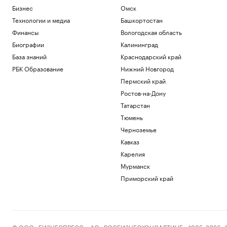
Стиль
Бизнес
Омск
В ИТ-центре ПСБ в Севастополе
Технологии и медиа
Башкортостан
завершилась трудовая смена для
подростков
Финансы
Вологодская область
Пресс-релиз
Биографии
Калининград
Власти предупредили москвичей о
База знаний
Краснодарский край
дождях 7 августа
РБК Образование
Нижний Новгород
Общество
Пермский край
Фермы, рестораны и отели Дальнего
Востока. Гастрогид
Ростов-на-Дону
РБК и РСХБ
Татарстан
ЦБ предложил обновленные правила
Тюмень
листинга облигаций: что изменится
Черноземье
Инвестиции
Кавказ
Ректоры предложили решение
проблемы олимпиадников при
Карелия
поступлении в вузы
Мурманск
Общество
Приморский край
Загрузить еще
© ООО «БИЗНЕСПРЕСС», АО «РОСБИЗНЕСКОНСАЛТИНГ», 1995–2026. Сообщ