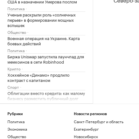
США в назначении Умерова послом
Политика
Ученые раскрыли роль «солнечных
перьев» в формировании мощных
вспышек
Общество
Военная операция на Украине. Карта
боевых действий
Политика
Биржа Uniswap запустила лаунчпад для
мемкоинов в сети Robinhood
Крипто
Хоккейное «Динамо» продлило
контракт с капитаном
Спорт
Облигации вместо кредита: как малому
бизнесу разместить публичный долг
РБК и МСП Банк
Коммерческий директор: что делает
Рубрики
Новости регионов
CCO в компании
Политика
Санкт-Петербург и область
Образование
Экономика
Екатеринбург
Локарно-2026: что показали на
открытии фестиваля авторского кино
Общество
Новосибирск