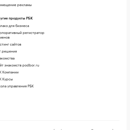
змещение рекламы
угие продукты РБК
лако для бизнеса
рпоративный регистратор
менов
стинг сайтов
г.решения
акомства
йт знакомств podbor.ru
К Компании
К Курсы
ола управления РБК
регистрации средства массовой информации выдано Федеральной