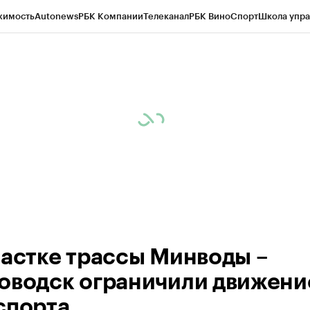
жимость
Autonews
РБК Компании
Телеканал
РБК Вино
Спорт
Школа упра
ипто
РБК Бизнес-среда
Дискуссионный клуб
Исследования
Кредитные 
Экономика
Бизнес
Технологии и медиа
Финансы
Рынок наличной валю
частке трассы Минводы –
оводск ограничили движени
спорта