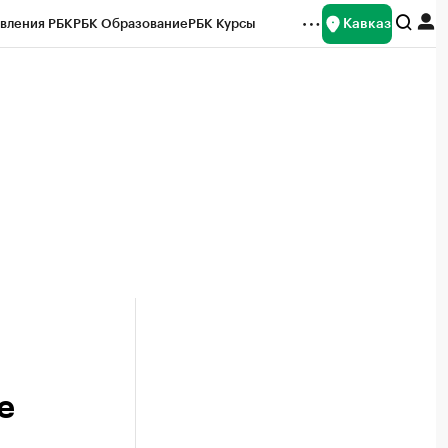
Кавказ
вления РБК
РБК Образование
РБК Курсы
рейтинги
Франшизы
Газета
Спецпроекты СПб
ты
е