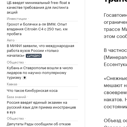
ЦБ введет минимальный free-float в
качестве требования для листинга
акций
Госавтои
Инвестиции
ограниче
Грохот и болячки а-ля BMW. Опыт
трассе М
владения Citroёn C4 с 250 тыс. км
пробега
этом соо
Авто
В МИФИ заявили, что международная
В частнос
работа вузов России «только
началась»
(Минерало
РАДИО
Общество
Ессентуки
Кубань и Ставрополье вошли в число
лидеров по научно-популярному
«Снежные
туризму
мешают н
Кавказ
Что такое Кинбурнская коса
своеврем
База знаний
накатов. 
Россия введет единый экзамен на
состоянии
русский язык для приема иностранцев
в вуз
Общество
Объезд о
Депутаты Рады сообщили об отказе
Северо-за