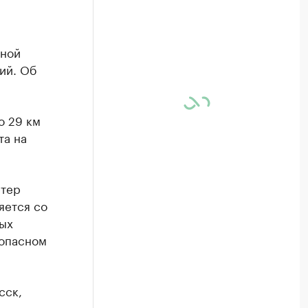
ьной
ий. Об
о 29 км
та на
етер
яется со
ых
зопасном
сск,