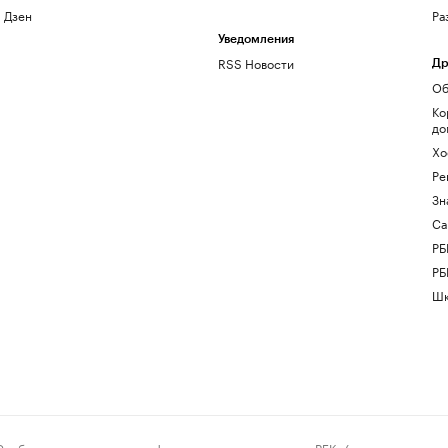
Дзен
Ра
Уведомления
RSS Новости
Др
Об
Ко
до
Хо
Ре
Зн
Са
РБ
РБ
Шк
ения и материалы информационного агентства «РБК» (свидетельство о 