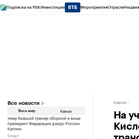
Подписка на РБК
Инвестиции
Мероприятия
Отрасли
Недви
РБК Life
Тренды
Визионеры
Национальные проекты
Город
Стиль
Кр
Конференции СПб
Спецпроекты
Проверка контрагентов
Политика
Кавказ
Все новости
Кавказ
Весь мир
На у
Умер бывший тренер сборной и вице-
президент Федерации дзюдо России
Кисл
Каплин
Спорт
тран