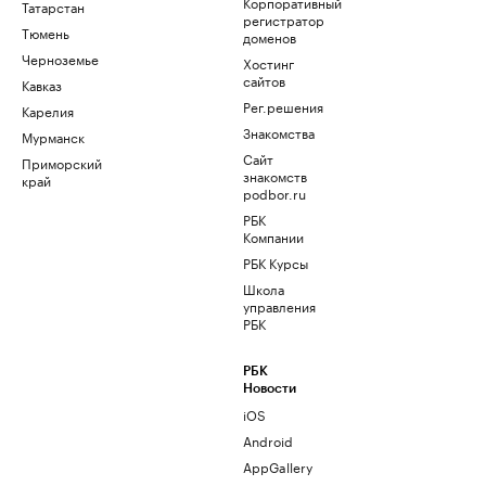
Корпоративный
Татарстан
регистратор
Тюмень
доменов
Черноземье
Хостинг
сайтов
Кавказ
Рег.решения
Карелия
Знакомства
Мурманск
Сайт
Приморский
знакомств
край
podbor.ru
РБК
Компании
РБК Курсы
Школа
управления
РБК
РБК
Новости
iOS
Android
AppGallery