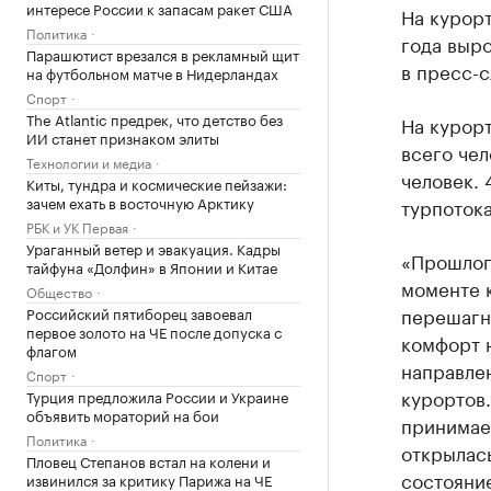
интересе России к запасам ракет США
На курорт
Политика
года выр
Парашютист врезался в рекламный щит
в пресс-
на футбольном матче в Нидерландах
Спорт
The Atlantic предрек, что детство без
На курор
ИИ станет признаком элиты
всего чел
Технологии и медиа
человек. 
Киты, тундра и космические пейзажи:
зачем ехать в восточную Арктику
турпотока
РБК и УК Первая
Ураганный ветер и эвакуация. Кадры
«Прошлого
тайфуна «Долфин» в Японии и Китае
моменте к
Общество
перешагну
Российский пятиборец завоевал
первое золото на ЧЕ после допуска с
комфорт 
флагом
направле
Спорт
курортов.
Турция предложила России и Украине
объявить мораторий на бои
принимае
Политика
открылас
Пловец Степанов встал на колени и
состояни
извинился за критику Парижа на ЧЕ