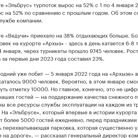
е «Эльбрус» турпоток вырос на 52% с 1 по 4 января 
ос на 52% по сравнению с прошлым годом. Об этом 
службе компании.
те «Ведучи» приехало на 38% отдыхающих больше. Б
овек на курорте «Архыз» - здесь в день катается 6-8 
4 января, через турникеты прошло 9745 человек. Рос
 за первые дни 2023 года составил 23%.
дний уже побит — 5 января 2022 года на «Архызе» в
аталось 9000 человек. Вероятно, в этом январе см
ть отметку 10000. Но главное, конечно, это не цифр
наших гостей — на поддержание качества снежного 
ны все ресурсы службы эксплуатации на каждом из т
 На «Эльбрусе», который впервые в истории курорта
т более 5000 гостей ежедневно, перед праздниками
ь перехватывающая парковка, которая существенно 
е на дороге», — рассказал генеральный директор ко