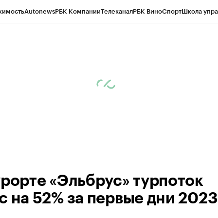
жимость
Autonews
РБК Компании
Телеканал
РБК Вино
Спорт
Школа упра
ипто
РБК Бизнес-среда
Дискуссионный клуб
Исследования
Кредитные 
Экономика
Бизнес
Технологии и медиа
Финансы
Рынок наличной валю
урорте «Эльбрус» турпоток
с на 52% за первые дни 2023