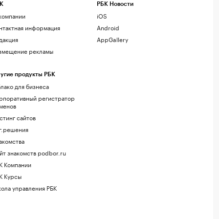
К
РБК Новости
компании
iOS
нтактная информация
Android
дакция
AppGallery
змещение рекламы
угие продукты РБК
лако для бизнеса
рпоративный регистратор
менов
стинг сайтов
г.решения
акомства
йт знакомств podbor.ru
К Компании
К Курсы
ола управления РБК