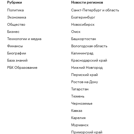
Рубрики
Новости регионов
Футболист «Акрона» установил рекорд
РПЛ по заблокированным ударам
Политика
Санкт-Петербург и область
Спорт
Экономика
Екатеринбург
МИД Болгарии вызвал посла Украины
Общество
Новосибирск
из-за взрыва беспилотника
Бизнес
Омск
Политика
Технологии и медиа
Башкортостан
Зачем экономике России нужна
товарная биржа
Финансы
Вологодская область
РБК и Петербургская Биржа
Биографии
Калининград
«Локомотив» сыграл нулевую ничью с
База знаний
Краснодарский край
аутсайдером РПЛ
РБК Образование
Нижний Новгород
Спорт
Пермский край
Загрузить еще
Ростов-на-Дону
Татарстан
Тюмень
Черноземье
Кавказ
Карелия
Мурманск
Приморский край