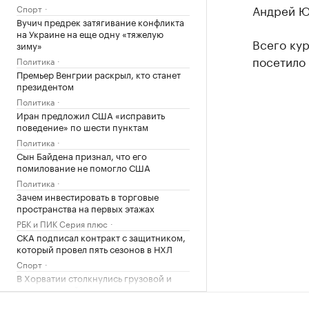
Андрей Ю
Спорт
Вучич предрек затягивание конфликта
на Украине на еще одну «тяжелую
Всего кур
зиму»
посетило 
Политика
Премьер Венгрии раскрыл, кто станет
президентом
Политика
Иран предложил США «исправить
поведение» по шести пунктам
Политика
Сын Байдена признал, что его
помилование не помогло США
Политика
Зачем инвестировать в торговые
пространства на первых этажах
РБК и ПИК Серия плюс
СКА подписал контракт с защитником,
который провел пять сезонов в НХЛ
Спорт
В Хорватии столкнулись грузовой и
пассажирский поезда
Общество