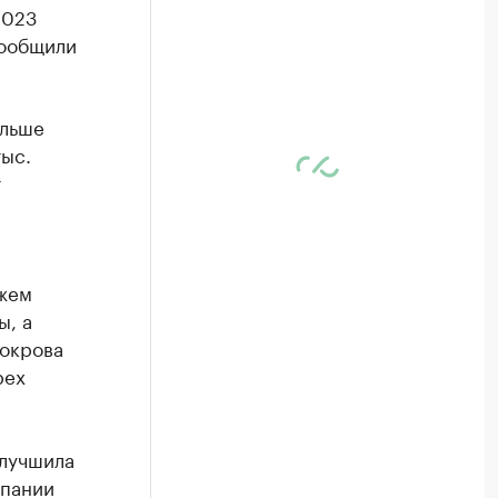
2023
сообщили
ольше
тыс.
т
ожем
ы, а
покрова
рех
улучшила
мпании