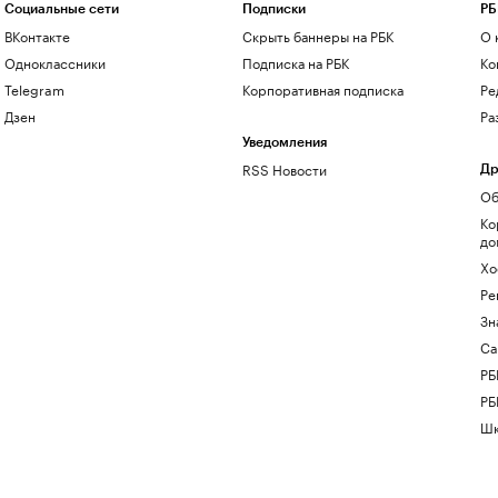
Социальные сети
Подписки
РБ
ВКонтакте
Скрыть баннеры на РБК
О 
Одноклассники
Подписка на РБК
Ко
Telegram
Корпоративная подписка
Ре
Дзен
Ра
Уведомления
RSS Новости
Др
Об
Ко
до
Хо
Ре
Зн
Са
РБ
РБ
Шк