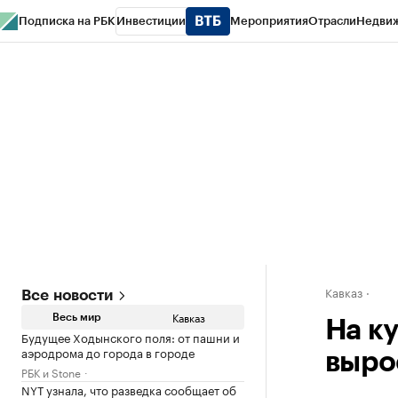
Подписка на РБК
Инвестиции
Мероприятия
Отрасли
Недви
РБК Life
Тренды
Визионеры
Национальные проекты
Город
Стиль
Кр
Конференции СПб
Спецпроекты
Проверка контрагентов
Политика
Кавказ
Все новости
Кавказ
Весь мир
На к
Будущее Ходынского поля: от пашни и
аэродрома до города в городе
выро
РБК и Stone
NYT узнала, что разведка сообщает об