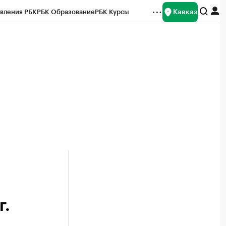
Кавказ
вления РБК
РБК Образование
РБК Курсы
рейтинги
Франшизы
Газета
Спецпроекты СПб
ты
г.