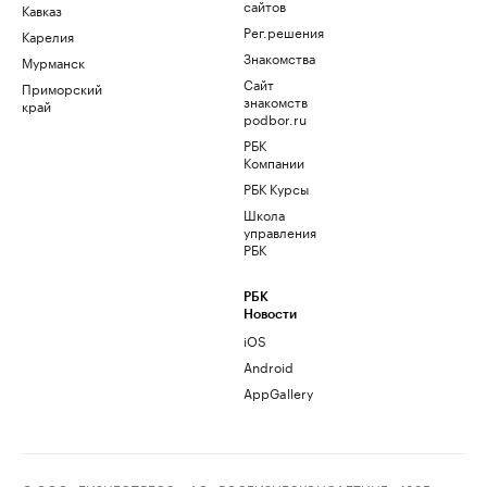
сайтов
Кавказ
Рег.решения
Карелия
Знакомства
Мурманск
Сайт
Приморский
знакомств
край
podbor.ru
РБК
Компании
РБК Курсы
Школа
управления
РБК
РБК
Новости
iOS
Android
AppGallery