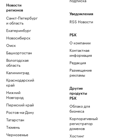
подписка
Новости
регионов
Уведомления
Санкт-Петербург
RSS Новости
и область
Екатеринбург
РБК
Новосибирск
О компании
Омск
Контактная
Башкортостан
информация
Вологодская
Редакция
область
Размещение
Калининград
рекламы
Краснодарский
край
Другие
Нижний
продукты
Новгород
РБК
Пермский край
Облако для
бизнеса
Ростов-на-Дону
Корпоративный
Татарстан
регистратор
Тюмень
доменов
Черноземье
Хостинг