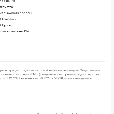
г.решения
акомства
йт знакомств podbor.ru
К Компании
К Курсы
ола управления РБК
регистрации средства массовой информации выдано Федеральной
и сетевого издания «РБК» (свидетельство о регистрации средства
ор) 03.12.2021 за номером ЭЛ №ФС77-82385) сопровождаются