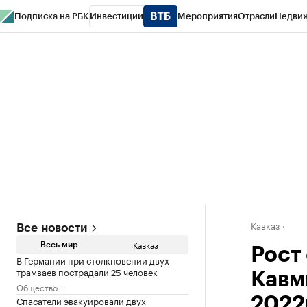
Подписка на РБК
Инвестиции
Мероприятия
Отрасли
Недви
РБК Life
Тренды
Визионеры
Национальные проекты
Город
Стиль
Кр
Конференции СПб
Спецпроекты
Проверка контрагентов
Политика
Кавказ
Все новости
Кавказ
Весь мир
Рост
В Германии при столкновении двух
трамваев пострадали 25 человек
Кавм
Общество
Спасатели эвакуировали двух
2022