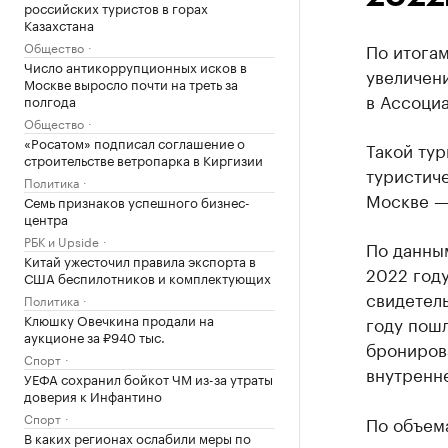
российских туристов в горах
Казахстана
Общество
По итогам
Число антикоррупционных исков в
увеличен
Москве выросло почти на треть за
в Ассоциа
полгода
Общество
«Росатом» подписал соглашение о
Такой тур
строительстве ветропарка в Киргизии
туристич
Политика
Москве —
Семь признаков успешного бизнес-
центра
РБК и Upside
По данным
Китай ужесточил правила экспорта в
2022 год
США беспилотников и комплектующих
свидетель
Политика
Клюшку Овечкина продали на
году пошл
аукционе за ₽940 тыс.
бронирова
Спорт
внутренн
УЕФА сохранил бойкот ЧМ из-за утраты
доверия к Инфантино
Спорт
По объем
В каких регионах ослабили меры по