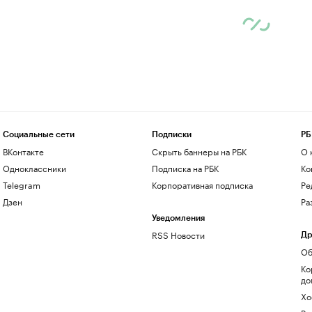
Социальные сети
Подписки
РБ
ВКонтакте
Скрыть баннеры на РБК
О 
Одноклассники
Подписка на РБК
Ко
Telegram
Корпоративная подписка
Ре
Дзен
Ра
Уведомления
RSS Новости
Др
Об
Ко
до
Хо