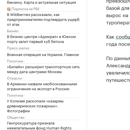
превзошли
бензину. Карта и актуальная ситуация
базой для
Подписка на РБК
вырос на 
В Wildberries рассказали, как
предпринимателям подтвердить ущерб
туропера
от атак
Бизнес
Как
сообщ
В бизнес-центре «Адмирал» в Южном
порту залит первый куб бетона
года посе
Пресс-релиз
Военная операция на Украине. Главное
По данны
Политика
Александр
«Билайн» расширил транспортную сеть
между дата-центрами Москвы
увеличило
Отрасли
путешеств
В Армении назвали необоснованными
ограничения на экспорт в Россию
Политика
У Колизея раскопали «казармы
древнеримских пожарных».
Фотографии
Общество
Генпрокуратура признала
нежелательным фонд Human Rights