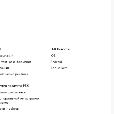
К
РБК Новости
компании
iOS
нтактная информация
Android
дакция
AppGallery
змещение рекламы
угие продукты РБК
лако для бизнеса
рпоративный регистратор
менов
стинг сайтов