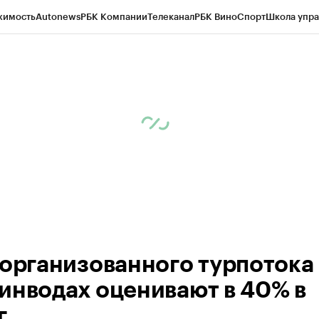
жимость
Autonews
РБК Компании
Телеканал
РБК Вино
Спорт
Школа упра
ипто
РБК Бизнес-среда
Дискуссионный клуб
Исследования
Кредитные 
Экономика
Бизнес
Технологии и медиа
Финансы
Рынок наличной валю
 организованного турпотока
инводах оценивают в 40% в
г.