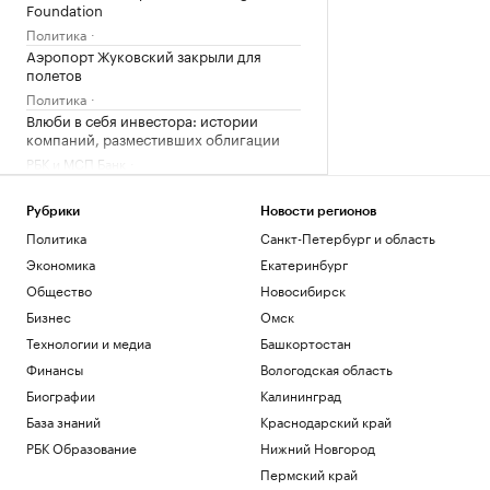
Foundation
Политика
Аэропорт Жуковский закрыли для
полетов
Политика
Влюби в себя инвестора: истории
компаний, разместивших облигации
РБК и МСП Банк
Путин подписал указ о создании
кластера по огранке алмазов
Рубрики
Новости регионов
Политика
Политика
Санкт-Петербург и область
После ввода правил MiCA для крипты в
Экономика
Екатеринбург
ЕС мошенники придумали новую схему
Общество
Новосибирск
Крипто
Бизнес
Омск
Загрузить еще
Технологии и медиа
Башкортостан
Финансы
Вологодская область
Биографии
Калининград
База знаний
Краснодарский край
РБК Образование
Нижний Новгород
Пермский край