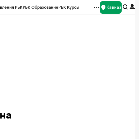
Кавказ
вления РБК
РБК Образование
РБК Курсы
рейтинги
Франшизы
Газета
Спецпроекты СПб
ты
 на