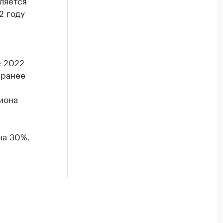
ляется
2 году
е 2022
 ранее
иона
на 30%.