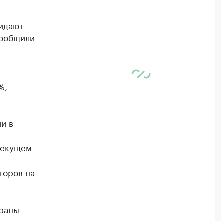
жидают
сообщили
%,
и в
 текущем
торов на
траны