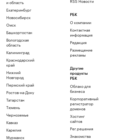
RSS Новости
и область
Екатеринбург
РБК
Новосибирск
О компании
Омск
Контактная
Башкортостан
информация
Вологодская
Редакция
область
Размещение
Калининград
рекламы
Краснодарский
край
Другие
Нижний
продукты
Новгород
РБК
Пермский край
Облако для
бизнеса
Ростов-на-Дону
Корпоративный
Татарстан
регистратор
Тюмень
доменов
Черноземье
Хостинг
сайтов
Кавказ
Рег.решения
Карелия
Знакомства
Мурманск