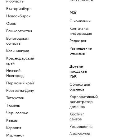
и область
Екатеринбург
РБК
Новосибирск
О компании
Омск
Контактная
Башкортостан
информация
Вологодская
Редакция
область
Размещение
Калининград
рекламы
Краснодарский
край
Другие
Нижний
продукты
Новгород
РБК
Пермский край
Облако для
бизнеса
Ростов-на-Дону
Корпоративный
Татарстан
регистратор
Тюмень
доменов
Черноземье
Хостинг
сайтов
Кавказ
Рег.решения
Карелия
Знакомства
Мурманск