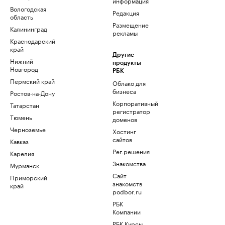
информация
Вологодская
Редакция
область
Размещение
Калининград
рекламы
Краснодарский
край
Другие
Нижний
продукты
Новгород
РБК
Пермский край
Облако для
бизнеса
Ростов-на-Дону
Корпоративный
Татарстан
регистратор
Тюмень
доменов
Черноземье
Хостинг
сайтов
Кавказ
Рег.решения
Карелия
Знакомства
Мурманск
Сайт
Приморский
знакомств
край
podbor.ru
РБК
Компании
РБК Курсы