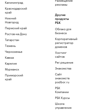
Размещение
Калининград
рекламы
Краснодарский
край
Другие
Нижний
продукты
Новгород
РБК
Пермский край
Облако для
бизнеса
Ростов-на-Дону
Корпоративный
Татарстан
регистратор
Тюмень
доменов
Черноземье
Хостинг
сайтов
Кавказ
Рег.решения
Карелия
Знакомства
Мурманск
Сайт
Приморский
знакомств
край
podbor.ru
РБК
Компании
РБК Курсы
Школа
управления