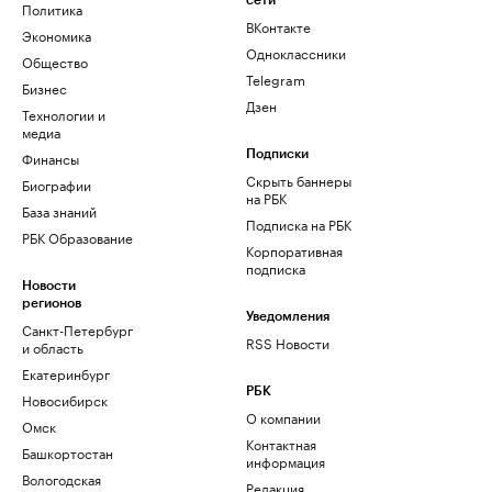
сети
Политика
ВКонтакте
Экономика
Одноклассники
Общество
Telegram
Бизнес
Дзен
Технологии и
медиа
Финансы
Подписки
Скрыть баннеры
Биографии
на РБК
База знаний
Подписка на РБК
РБК Образование
Корпоративная
подписка
Новости
регионов
Уведомления
Санкт-Петербург
RSS Новости
и область
Екатеринбург
РБК
Новосибирск
О компании
Омск
Контактная
Башкортостан
информация
Вологодская
Редакция