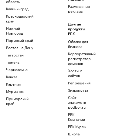
область
Размещение
Калининград
рекламы
Краснодарский
край
Другие
Нижний
продукты
Новгород
РБК
Пермский край
Облако для
бизнеса
Ростов-на-Дону
Корпоративный
Татарстан
регистратор
Тюмень
доменов
Черноземье
Хостинг
сайтов
Кавказ
Рег.решения
Карелия
Знакомства
Мурманск
Сайт
Приморский
знакомств
край
podbor.ru
РБК
Компании
РБК Курсы
Школа