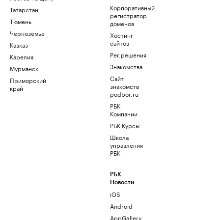
Корпоративный
Татарстан
регистратор
Тюмень
доменов
Черноземье
Хостинг
сайтов
Кавказ
Рег.решения
Карелия
Знакомства
Мурманск
Сайт
Приморский
знакомств
край
podbor.ru
РБК
Компании
РБК Курсы
Школа
управления
РБК
РБК
Новости
iOS
Android
AppGallery