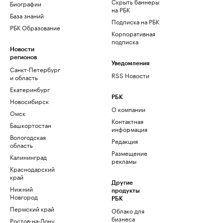
Скрыть баннеры
Биографии
на РБК
База знаний
Подписка на РБК
РБК Образование
Корпоративная
подписка
Новости
регионов
Уведомления
Санкт-Петербург
RSS Новости
и область
Екатеринбург
РБК
Новосибирск
О компании
Омск
Контактная
Башкортостан
информация
Вологодская
Редакция
область
Размещение
Калининград
рекламы
Краснодарский
край
Другие
Нижний
продукты
Новгород
РБК
Пермский край
Облако для
бизнеса
Ростов-на-Дону