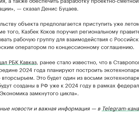
я, а также обеспечить разработку проектно-сметной
ции», — сказал Денис Буцаев.
льству объекта предполагается приступить уже лето
ме того, Казбек Коков поручил региональному правит
вать рабочую группу для взаимодействия с Российс
еским оператором по концессионному соглашению.
ал РБК Кавказ
, ранее стало известно, что в Ставроп
редине 2024 года планируют построить экотехнопарк
 вторсырьем. Это будет один из восьми экотехнопарк
удут созданы в РФ уже к 2024 году в рамках федера
Экономика замкнутого цикла».
ные новости и важная информация — в
Telegram-кана