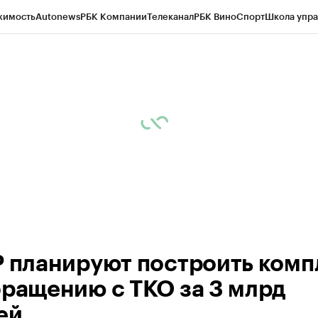
жимость
Autonews
РБК Компании
Телеканал
РБК Вино
Спорт
Школа упра
ипто
РБК Бизнес-среда
Дискуссионный клуб
Исследования
Кредитные 
Экономика
Бизнес
Технологии и медиа
Финансы
Рынок наличной валю
Р планируют построить комп
бращению с ТКО за 3 млрд
ей