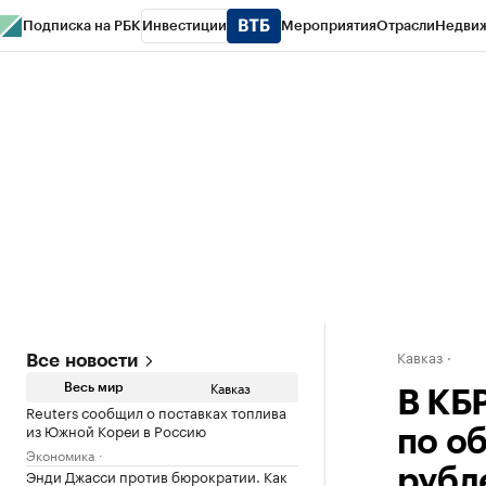
Подписка на РБК
Инвестиции
Мероприятия
Отрасли
Недви
РБК Life
Тренды
Визионеры
Национальные проекты
Город
Стиль
Кр
Конференции СПб
Спецпроекты
Проверка контрагентов
Политика
Кавказ
Все новости
Кавказ
Весь мир
В КБ
Reuters сообщил о поставках топлива
из Южной Кореи в Россию
по о
Экономика
Энди Джасси против бюрократии. Как
рубл