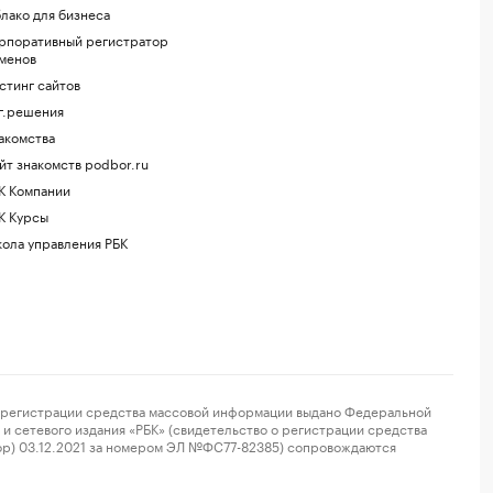
лако для бизнеса
рпоративный регистратор
менов
стинг сайтов
г.решения
акомства
йт знакомств podbor.ru
К Компании
К Курсы
ола управления РБК
регистрации средства массовой информации выдано Федеральной
и сетевого издания «РБК» (свидетельство о регистрации средства
ор) 03.12.2021 за номером ЭЛ №ФС77-82385) сопровождаются