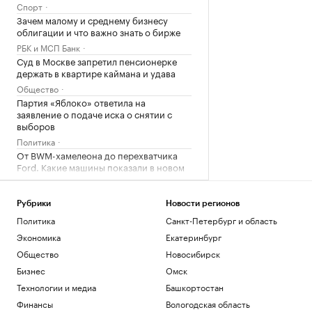
Спорт
Зачем малому и среднему бизнесу
облигации и что важно знать о бирже
РБК и МСП Банк
Суд в Москве запретил пенсионерке
держать в квартире каймана и удава
Общество
Партия «Яблоко» ответила на
заявление о подаче иска о снятии с
выборов
Политика
От BWM-хамелеона до перехватчика
Ford. Какие машины показали в новом
«Человеке-пауке»
Авто
Рубрики
Новости регионов
Стал известен окончательный состав
юниоров на этап Гран-при ISU в Китае
Политика
Санкт-Петербург и область
Спорт
Экономика
Екатеринбург
Общество
Новосибирск
Загрузить еще
Бизнес
Омск
Технологии и медиа
Башкортостан
Финансы
Вологодская область