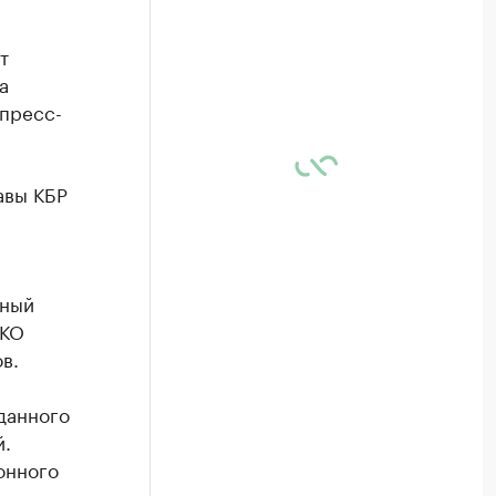
т
а
 пресс-
авы КБР
чный
ТКО
в.
данного
й.
онного