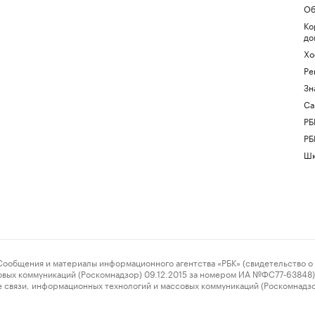
Об
Ко
до
Хо
Ре
Зн
Са
РБ
РБ
Шк
ения и материалы информационного агентства «РБК» (свидетельство о 
овых коммуникаций (Роскомнадзор) 09.12.2015 за номером ИА №ФС77-63848) 
 связи, информационных технологий и массовых коммуникаций (Роскомнадз