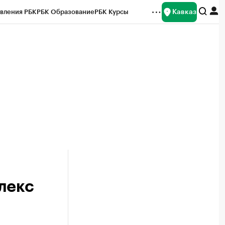
Кавказ
вления РБК
РБК Образование
РБК Курсы
рейтинги
Франшизы
Газета
Спецпроекты СПб
ты
лекс