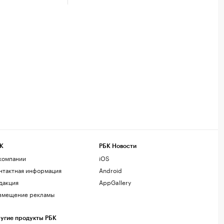
К
РБК Новости
компании
iOS
нтактная информация
Android
дакция
AppGallery
змещение рекламы
угие продукты РБК