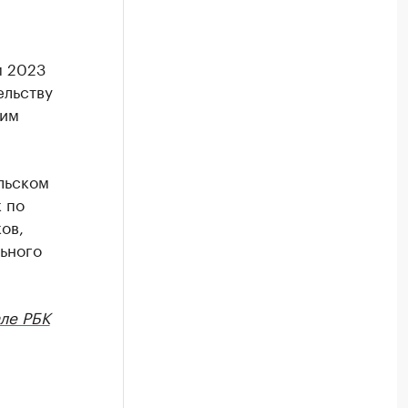
м 2023
ельству
ким
ольском
 по
ов,
льного
ле РБК