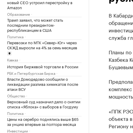
новый CEO устроил перестройку в
Amazon
Образование
В Кабарди
Трамп заявил, что может стать
обращени
последним президентом-
инвестици
республиканцем в США
служба гл
Политика
Перевозки по МТК «Север–Юг» через
СКЖД выросли на 4% за семь месяцев
Планы по 
Казбека 
Кавказ
Буцаевым
История биржевой торговли в России
РБК и Петербургская Биржа
Власти Домодедово сообщили о
Предпола
ликвидации разлива химикатов после
комплекс 
атаки ВСУ
мощностью
Общество
Верховный суд назначил дело о снятии
списка «Яблока» с выборов в Госдуму
«ППК РЭО
Политика
объекта в
Цены на серебро поднялись выше $65
за унцию впервые за полтора месяца
Региону 
Инвестиции