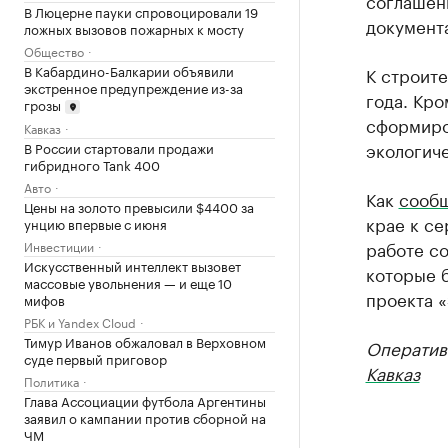
соглашени
В Люцерне пауки спровоцировали 19
документа
ложных вызовов пожарных к мосту
Общество
В Кабардино-Балкарии объявили
К строите
экстренное предупреждение из-за
года. Кро
грозы
сформиро
Кавказ
экологич
В России стартовали продажи
гибридного Tank 400
Авто
Как
сообщ
Цены на золото превысили $4400 за
крае к се
унцию впервые с июня
работе со
Инвестиции
Искусственный интеллект вызовет
которые б
массовые увольнения — и еще 10
проекта «
мифов
РБК и Yandex Cloud
Тимур Иванов обжаловал в Верховном
Оператив
суде первый приговор
Кавказ
Политика
Глава Ассоциации футбола Аргентины
заявил о кампании против сборной на
ЧМ