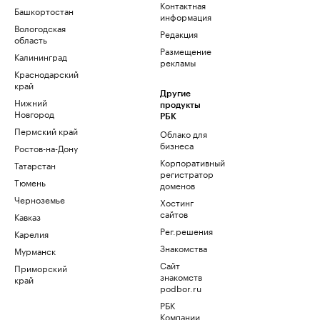
Контактная
Башкортостан
информация
Вологодская
Редакция
область
Размещение
Калининград
рекламы
Краснодарский
край
Другие
Нижний
продукты
Новгород
РБК
Пермский край
Облако для
бизнеса
Ростов-на-Дону
Корпоративный
Татарстан
регистратор
Тюмень
доменов
Черноземье
Хостинг
сайтов
Кавказ
Рег.решения
Карелия
Знакомства
Мурманск
Сайт
Приморский
знакомств
край
podbor.ru
РБК
Компании