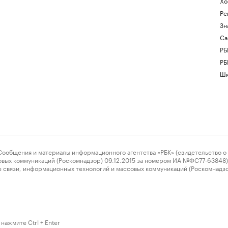
Хо
Ре
Зн
Са
РБ
РБ
Шк
ения и материалы информационного агентства «РБК» (свидетельство о 
овых коммуникаций (Роскомнадзор) 09.12.2015 за номером ИА №ФС77-63848) 
 связи, информационных технологий и массовых коммуникаций (Роскомнадз
нажмите Ctrl + Enter