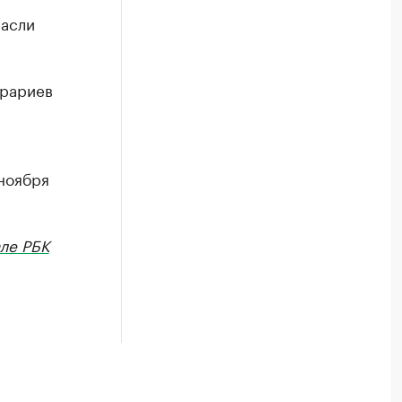
расли
грариев
ноября
ле РБК