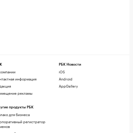
К
РБК Новости
компании
iOS
нтактная информация
Android
дакция
AppGallery
змещение рекламы
угие продукты РБК
лако для бизнеса
рпоративный регистратор
менов