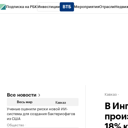
Подписка на РБК
Инвестиции
Мероприятия
Отрасли
Недви
РБК Life
Тренды
Визионеры
Национальные проекты
Город
Стиль
Кр
Конференции СПб
Спецпроекты
Проверка контрагентов
Политика
Кавказ
Все новости
Кавказ
Весь мир
В Ин
Ученые оценили риски новой ИИ-
системы для создания бактериофагов
прои
из США
Общество
18% к