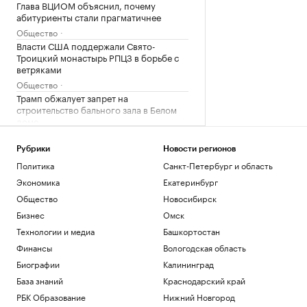
Глава ВЦИОМ объяснил, почему
абитуриенты стали прагматичнее
Общество
Власти США поддержали Свято-
Троицкий монастырь РПЦЗ в борьбе с
ветряками
Общество
Трамп обжалует запрет на
строительство бального зала в Белом
доме
Политика
Как выглядит портрет абитуриента в
Рубрики
Новости регионов
2026 году. Видео РБК
Политика
Санкт-Петербург и область
Общество
Экономика
Екатеринбург
В США рассказали, как помогли
Общество
Новосибирск
снарядам из Сербии попасть на
Украину
Бизнес
Омск
Политика
Технологии и медиа
Башкортостан
Финансы
Вологодская область
Загрузить еще
Биографии
Калининград
База знаний
Краснодарский край
РБК Образование
Нижний Новгород