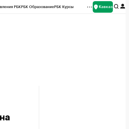
Кавказ
вления РБК
РБК Образование
РБК Курсы
рейтинги
Франшизы
Газета
Спецпроекты СПб
ты
на