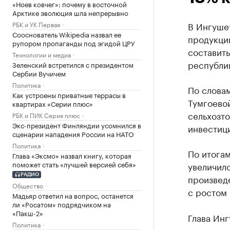
«Ноев ковчег»: почему в восточной
Арктике эволюция шла непрерывно
РБК и УК Первая
В Ингуше
Сооснователь Wikipedia назвал ее
продукции
рупором пропаганды под эгидой ЦРУ
составить
Технологии и медиа
республи
Зеленский встретился с президентом
Сербии Вучичем
Политика
По слова
Как устроены приватные террасы в
Тумгоевой
квартирах «Серии плюс»
сельхозто
РБК и ПИК Серия плюс
Экс-президент Финляндии усомнился в
инвестици
сценарии нападения России на НАТО
Политика
По итогам
Глава «Эксмо» назвал книгу, которая
поможет стать «лучшей версией себя»
увеличило
РАДИО
произвед
Общество
с ростом 
Мадьяр ответил на вопрос, останется
ли «Росатом» подрядчиком на
«Пакш-2»
Глава Инг
Политика