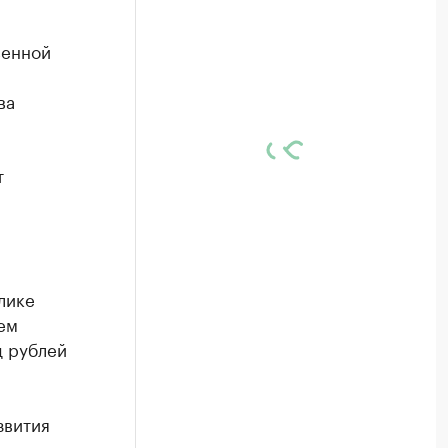
венной
ва
т
лике
ем
д рублей
звития