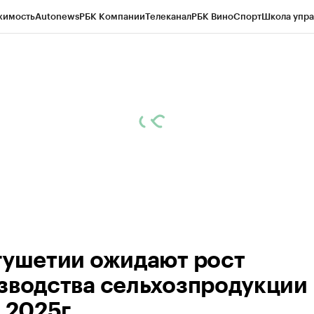
жимость
Autonews
РБК Компании
Телеканал
РБК Вино
Спорт
Школа упра
ипто
РБК Бизнес-среда
Дискуссионный клуб
Исследования
Кредитные 
Экономика
Бизнес
Технологии и медиа
Финансы
Рынок наличной валю
гушетии ожидают рост
зводства сельхозпродукции 
 2025г.