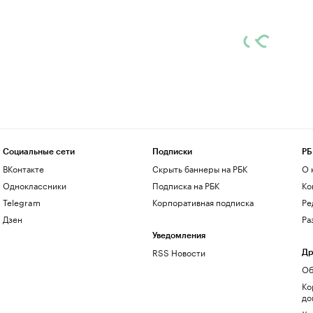
Социальные сети
Подписки
РБ
ВКонтакте
Скрыть баннеры на РБК
О 
Одноклассники
Подписка на РБК
Ко
Telegram
Корпоративная подписка
Ре
Дзен
Ра
Уведомления
RSS Новости
Др
Об
Ко
до