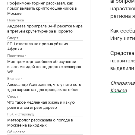
агропром
Росфинмониторинг рассказал, как
нарастаю
помог выявить криптомошенников в
Москве
региона я
Политика
Андреева проиграла 34-й ракетке мира
Как
сообщ
в третьем круге турнира в Торонто
Ингушетии
Спорт
РПЦ ответила на призыв уйти из
Африки
Средства
Политика
правител
Минпромторг сообщил об изучении
властями идей по поддержке селлеров
выделили
WB
Бизнес
Оператив
Александр Усик заявил, что у него есть
Кавказ
«два варианта» для прощального боя
Спорт
Что такое медленная жизнь и какую
роль в этом играет дерево
РБК и Старквуд
Метеоролог рассказала о погоде в
Москве на выходных
Общество