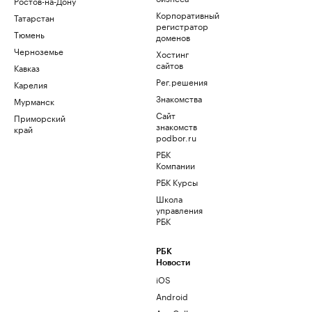
Ростов-на-Дону
Корпоративный
Татарстан
регистратор
Тюмень
доменов
Черноземье
Хостинг
сайтов
Кавказ
Рег.решения
Карелия
Знакомства
Мурманск
Сайт
Приморский
знакомств
край
podbor.ru
РБК
Компании
РБК Курсы
Школа
управления
РБК
РБК
Новости
iOS
Android