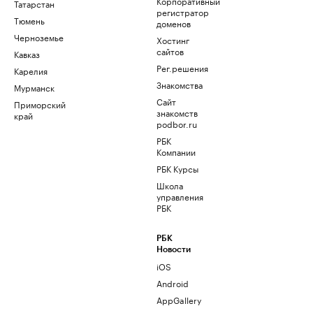
Корпоративный
Татарстан
регистратор
Тюмень
доменов
Черноземье
Хостинг
сайтов
Кавказ
Рег.решения
Карелия
Знакомства
Мурманск
Сайт
Приморский
знакомств
край
podbor.ru
РБК
Компании
РБК Курсы
Школа
управления
РБК
РБК
Новости
iOS
Android
AppGallery