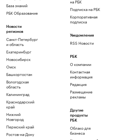
на РБК
База знаний
Подписка на РБК
РБК Образование
Корпоративная
подписка
Новости
регионов
Уведомления
Санкт-Петербург
RSS Новости
и область
Екатеринбург
РБК
Новосибирск
О компании
Омск
Контактная
Башкортостан
информация
Вологодская
Редакция
область
Размещение
Калининград
рекламы
Краснодарский
край
Другие
Нижний
продукты
Новгород
РБК
Пермский край
Облако для
бизнеса
Ростов-на-Дону