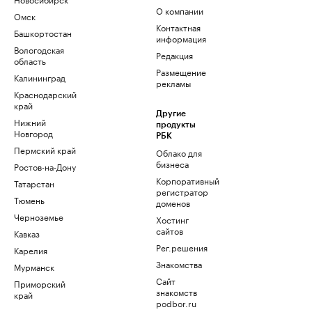
О компании
Омск
Контактная
Башкортостан
информация
Вологодская
Редакция
область
Размещение
Калининград
рекламы
Краснодарский
край
Другие
Нижний
продукты
Новгород
РБК
Пермский край
Облако для
бизнеса
Ростов-на-Дону
Корпоративный
Татарстан
регистратор
Тюмень
доменов
Черноземье
Хостинг
сайтов
Кавказ
Рег.решения
Карелия
Знакомства
Мурманск
Сайт
Приморский
знакомств
край
podbor.ru