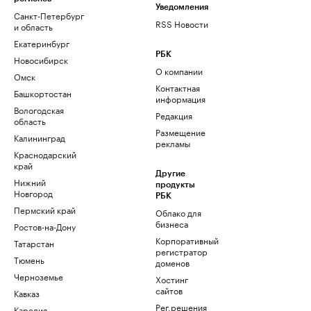
Уведомления
Санкт-Петербург
RSS Новости
и область
Екатеринбург
РБК
Новосибирск
О компании
Омск
Контактная
Башкортостан
информация
Вологодская
Редакция
область
Размещение
Калининград
рекламы
Краснодарский
край
Другие
Нижний
продукты
Новгород
РБК
Пермский край
Облако для
бизнеса
Ростов-на-Дону
Корпоративный
Татарстан
регистратор
Тюмень
доменов
Черноземье
Хостинг
сайтов
Кавказ
Рег.решения
Карелия