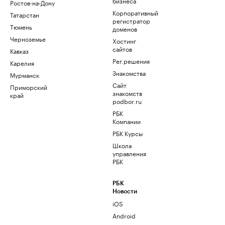
бизнеса
Ростов-на-Дону
Корпоративный
Татарстан
регистратор
Тюмень
доменов
Черноземье
Хостинг
сайтов
Кавказ
Рег.решения
Карелия
Знакомства
Мурманск
Сайт
Приморский
знакомств
край
podbor.ru
РБК
Компании
РБК Курсы
Школа
управления
РБК
РБК
Новости
iOS
Android