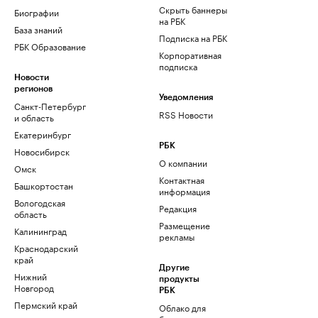
Скрыть баннеры
Биографии
на РБК
База знаний
Подписка на РБК
РБК Образование
Корпоративная
подписка
Новости
регионов
Уведомления
Санкт-Петербург
RSS Новости
и область
Екатеринбург
РБК
Новосибирск
О компании
Омск
Контактная
Башкортостан
информация
Вологодская
Редакция
область
Размещение
Калининград
рекламы
Краснодарский
край
Другие
Нижний
продукты
Новгород
РБК
Пермский край
Облако для