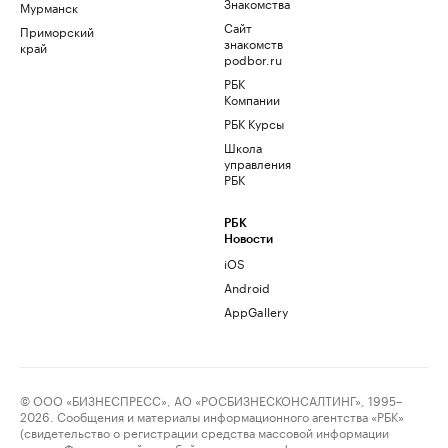
Знакомства
Мурманск
Сайт
Приморский
знакомств
край
podbor.ru
РБК
Компании
РБК Курсы
Школа
управления
РБК
РБК
Новости
iOS
Android
AppGallery
© ООО «БИЗНЕСПРЕСС», АО «РОСБИЗНЕСКОНСАЛТИНГ», 1995–
2026. Сообщения и материалы информационного агентства «РБК»
(свидетельство о регистрации средства массовой информации
выдано Федеральной службой по надзору в сфере связи,