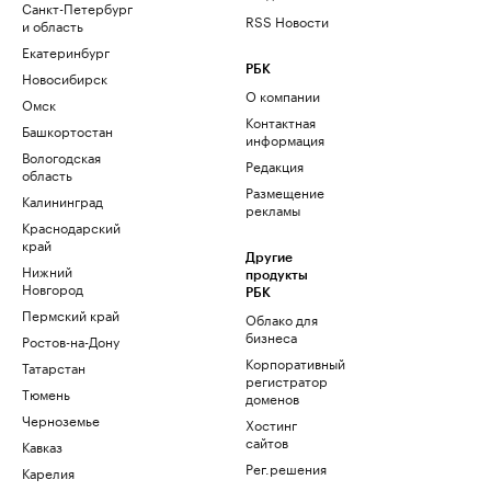
Санкт-Петербург
RSS Новости
и область
Екатеринбург
РБК
Новосибирск
О компании
Омск
Контактная
Башкортостан
информация
Вологодская
Редакция
область
Размещение
Калининград
рекламы
Краснодарский
край
Другие
Нижний
продукты
Новгород
РБК
Пермский край
Облако для
бизнеса
Ростов-на-Дону
Корпоративный
Татарстан
регистратор
Тюмень
доменов
Черноземье
Хостинг
сайтов
Кавказ
Рег.решения
Карелия