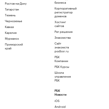
бизнеса
Ростов-на-Дону
Корпоративный
Татарстан
регистратор
Тюмень
доменов
Черноземье
Хостинг
сайтов
Кавказ
Рег.решения
Карелия
Знакомства
Мурманск
Сайт
Приморский
знакомств
край
podbor.ru
РБК
Компании
РБК Курсы
Школа
управления
РБК
РБК
Новости
iOS
Android