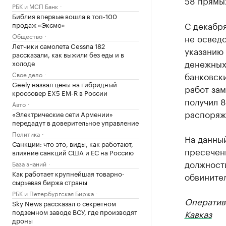
58 прямых
РБК и МСП Банк
Библия впервые вошла в топ-100
С декабр
продаж «Эксмо»
Общество
не освед
Летчики самолета Cessna 182
указанию
рассказали, как выжили без еды и в
денежных
холоде
Свое дело
банковски
Geely назвал цены на гибридный
работ зам
кроссовер EX5 EM-R в России
получил 
Авто
распоряж
«Электрические сети Армении»
передадут в доверительное управление
Политика
На данны
Санкции: что это, виды, как работают,
пресечени
влияние санкций США и ЕС на Россию
должност
База знаний
Как работает крупнейшая товарно-
обвинител
сырьевая биржа страны
РБК и Петербургская Биржа
Оператив
Sky News рассказал о секретном
подземном заводе ВСУ, где производят
Кавказ
дроны