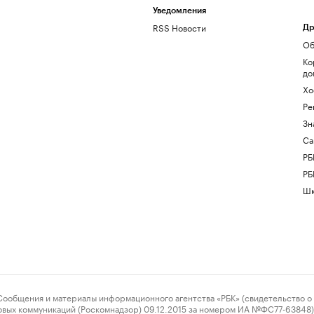
Уведомления
RSS Новости
Др
Об
Ко
до
Хо
Ре
Зн
Са
РБ
РБ
Шк
ения и материалы информационного агентства «РБК» (свидетельство о 
овых коммуникаций (Роскомнадзор) 09.12.2015 за номером ИА №ФС77-63848) 