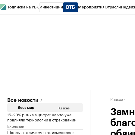
Подписка на РБК
Инвестиции
Мероприятия
Отрасли
Недви
РБК Life
Тренды
Визионеры
Национальные проекты
Город
Стиль
Кр
Конференции СПб
Спецпроекты
Проверка контрагентов
Политика
Кавказ
Все новости
Кавказ
Весь мир
Замн
15–20% рынка в цифре: на что уже
повлияли технологии в страховании
благ
Компании
Школы с отличием: как изменилось
обви