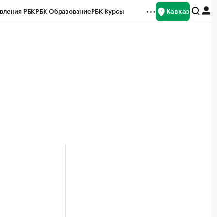
Кавказ
вления РБК
РБК Образование
РБК Курсы
рейтинги
Франшизы
Газета
Спецпроекты СПб
ты