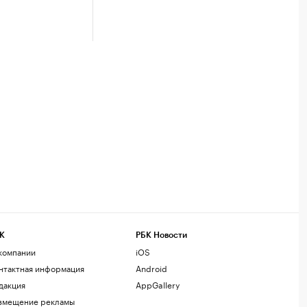
К
РБК Новости
компании
iOS
нтактная информация
Android
дакция
AppGallery
змещение рекламы