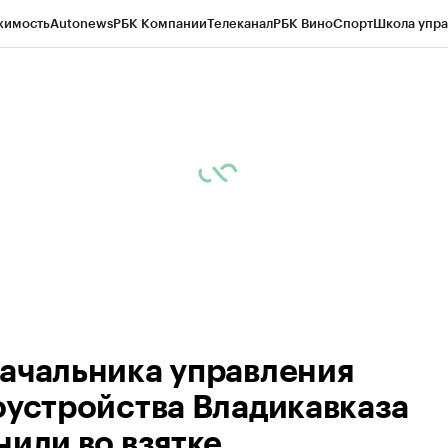
жимость
Autonews
РБК Компании
Телеканал
РБК Вино
Спорт
Школа упра
ипто
РБК Бизнес-среда
Дискуссионный клуб
Исследования
Кредитные 
Экономика
Бизнес
Технологии и медиа
Финансы
Рынок наличной валю
ачальника управления
оустройства Владикавказа
нили во взятке