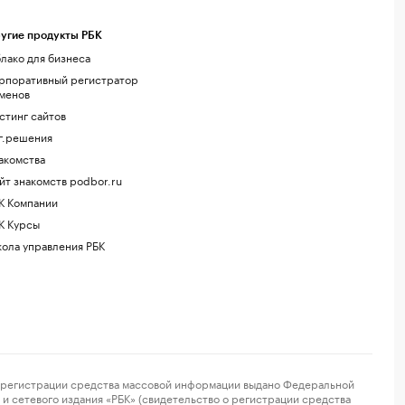
угие продукты РБК
лако для бизнеса
рпоративный регистратор
менов
стинг сайтов
г.решения
акомства
йт знакомств podbor.ru
К Компании
К Курсы
ола управления РБК
регистрации средства массовой информации выдано Федеральной
и сетевого издания «РБК» (свидетельство о регистрации средства