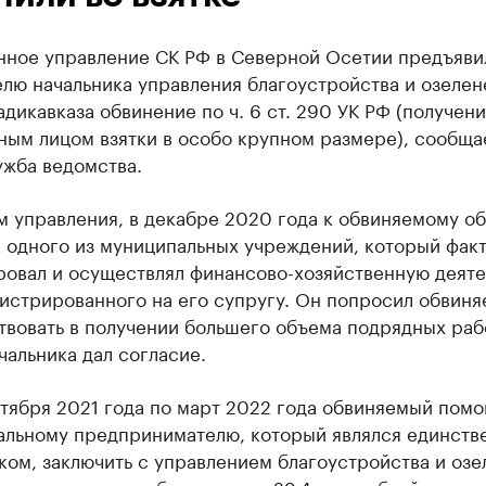
нное управление СК РФ в Северной Осетии предъяви
лю начальника управления благоустройства и озелен
дикавказа обвинение по ч. 6 ст. 290 УК РФ (получен
ным лицом взятки в особо крупном размере), сообща
ужба ведомства.
м управления, в декабре 2020 года к обвиняемому о
к одного из муниципальных учреждений, который фак
ровал и осуществлял финансово-хозяйственную деяте
истрированного на его супругу. Он попросил обвиня
вовать в получении большего объема подрядных рабо
чальника дал согласие.
нтября 2021 года по март 2022 года обвиняемый помо
альному предпринимателю, который являлся единст
ом, заключить с управлением благоустройства и озе