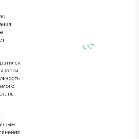
ло
ения
ие
ет
братился
тически
льность
емого
т, на
г
венным
ленения