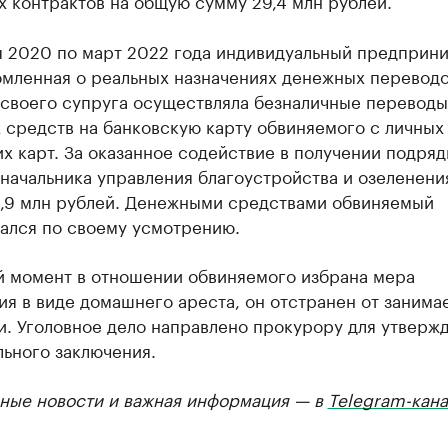
 контрактов на общую сумму 29,4 млн рублей.
я 2020 по март 2022 года индивидуальный предприни
омленная о реальных назначениях денежных переводо
 своего супруга осуществляла безналичные переводы
 средств на банковскую карту обвиняемого с личных
х карт. За оказанное содействие в получении подря
начальника управления благоустройства и озеленени
8,9 млн рублей. Денежными средствами обвиняемый
ался по своему усмотрению.
й момент в отношении обвиняемого избрана мера
я в виде домашнего ареста, он отстранен от занима
и. Уголовное дело направлено прокурору для утверж
ьного заключения.
ные новости и важная информация — в
Telegram-кана