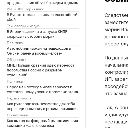
представление об учебе рядом с домом
РБК и ПИК Серия плюс
Следстве
В Рунете пожаловались на масштабный
сбой
заместите
Технологии и медиа
мэрии Вла
В Японии заявили о запуске КНДР
должност
снаряда «в сторону моря»
пресс-сл
Политика
Автомобиль наехал на пешеходов в
Омске, ранены восемь человек
По данны
Общество
начальни
МИД Польши сравнил идею переноса
посольства России с разрывом
контроли
отношений
ИП, зарег
Политика
посодейст
Спрос на ипотеку в июле вернулся к
естественному уровню после ажиотажа
что замна
Недвижимость
Как руководитель незаметно для себя
Так, с се
переводит команду в режим выживания
индивиду
Образование
Как выход на фондовый рынок изменил
поставщик
компании малого бизнеса