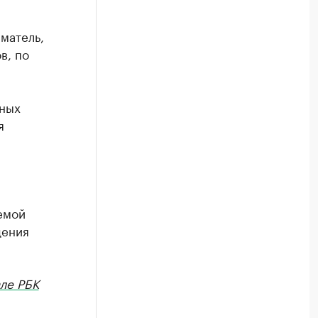
матель,
в, по
дных
я
емой
дения
ле РБК