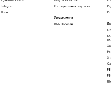
Telegram
Корпоративная подписка
Ре
Дзен
Ра
Уведомления
RSS Новости
Др
Об
Ко
до
Хо
Ре
Зн
Са
РБ
РБ
Шк