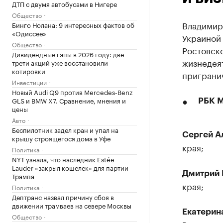
ДТП с двумя автобусами в Нигере
Общество
Владимир
Бинго Нолана: 9 интересных фактов об
«Одиссее»
Украиной 
Общество
Ростовско
Дивидендные гэпы в 2026 году: две
жизнедея
трети акций уже восстановили
котировки
пригранич
Инвестиции
Новый Audi Q9 против Mercedes-Benz
GLS и BMW X7. Сравнение, мнения и
РБК М
цены
Авто
Беспилотник задел кран и упал на
Сергей А
крышу строящегося дома в Уфе
края;
Политика
NYT узнала, что наследник Estée
Lauder «закрыл кошелек» для партии
Дмитрий 
Трампа
края;
Политика
Дептранс назвал причину сбоя в
движении трамваев на севере Москвы
Екатерин
Общество