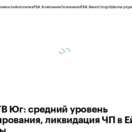
жимость
Autonews
РБК Компании
Телеканал
РБК Вино
Спорт
Школа упра
ипто
РБК Бизнес-среда
Дискуссионный клуб
Исследования
Кредитные 
Экономика
Бизнес
Технологии и медиа
Финансы
Рынок наличной валю
ТВ Юг: средний уровень
ирования, ликвидация ЧП в Е
зы