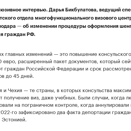
юзивное интервью. Дарья Бикбулатова, ведущий сп
тского отдела многофункционального визового центр
одара — об изменении процедуры оформления шен
ля граждан РФ.
ых главных изменений — это повышение консульског
0 евро, расширенный пакет документов, который сей
от граждан Российской Федерации и срок рассмотре
в до 45 дней.
я и Чехия — те страны, в которых консульства макси
 получение виз, даже учебных. Были случаи, когда л
вали на пограничном контроле, когда аннулировали 
2022-го зафиксировано два факта депортации гражда
 Эстонией.