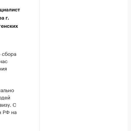
ециалист
а г.
генских
о сбора
час
ния
мально
юдей
визу. С
н РФ на