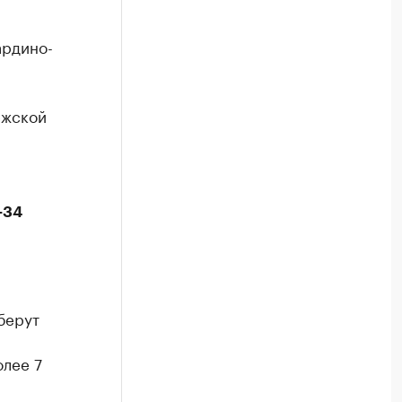
ардино-
ежской
-34
берут
олее 7