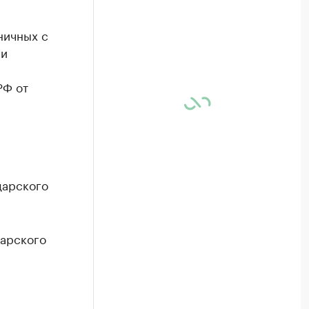
ничных с
 и
РФ от
дарского
дарского