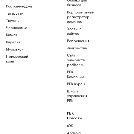
бизнеса
Ростов-на-Дону
Корпоративный
Татарстан
регистратор
Тюмень
доменов
Черноземье
Хостинг
сайтов
Кавказ
Рег.решения
Карелия
Знакомства
Мурманск
Сайт
Приморский
знакомств
край
podbor.ru
РБК
Компании
РБК Курсы
Школа
управления
РБК
РБК
Новости
iOS
Android