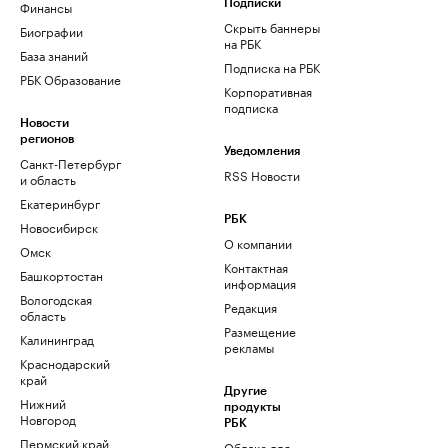
Финансы
Подписки
Скрыть баннеры
Биографии
на РБК
База знаний
Подписка на РБК
РБК Образование
Корпоративная
подписка
Новости
регионов
Уведомления
Санкт-Петербург
RSS Новости
и область
Екатеринбург
РБК
Новосибирск
О компании
Омск
Контактная
Башкортостан
информация
Вологодская
Редакция
область
Размещение
Калининград
рекламы
Краснодарский
край
Другие
Нижний
продукты
Новгород
РБК
Пермский край
Облако для