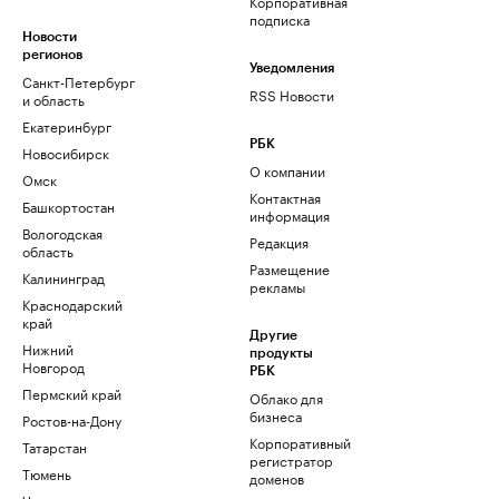
Корпоративная
подписка
Новости
регионов
Уведомления
Санкт-Петербург
RSS Новости
и область
Екатеринбург
РБК
Новосибирск
О компании
Омск
Контактная
Башкортостан
информация
Вологодская
Редакция
область
Размещение
Калининград
рекламы
Краснодарский
край
Другие
Нижний
продукты
Новгород
РБК
Пермский край
Облако для
бизнеса
Ростов-на-Дону
Корпоративный
Татарстан
регистратор
Тюмень
доменов