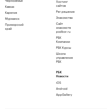
Черноземье
Хостинг
сайтов
Кавказ
Рег.решения
Карелия
Знакомства
Мурманск
Сайт
Приморский
знакомств
край
podbor.ru
РБК
Компании
РБК Курсы
Школа
управления
РБК
РБК
Новости
iOS
Android
AppGallery